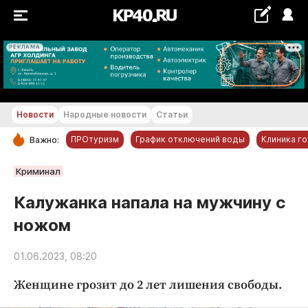
РЕКЛАМА
+22...+23 °С
Новости
Народные новости
Статьи
ПРОтуризм
График отключений воды
Клиника г
Важно:
РУБРИКИ
Криминал
Обнинск
Калужанка напала на мужчину с
Новости компаний
ножом
Статьи
Народные новости
01.06.2023, 08:20
Авто и транспорт
Женщине грозит до 2 лет лишения свободы.
Благоустройство