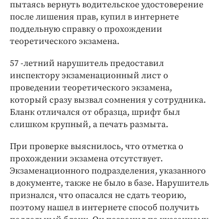
Интересное чтиво
пытаясь вернуть водительское удостоверение
после лишения прав, купил в интернете
Клиника года
поддельную справку о прохождении
Бренд года
теоретического экзамена.
Работодатель года
57 -летний нарушитель предоставил
инспектору экзаменационный лист о
проведении теоретического экзамена,
который сразу вызвал сомнения у сотрудника.
Бланк отличался от образца, шрифт был
слишком крупный, а печать размыта.
При проверке выяснилось, что отметка о
прохождении экзамена отсутствует.
Экзаменационного подразделения, указанного
в документе, также не было в базе. Нарушитель
признался, что опасался не сдать теорию,
поэтому нашел в интернете способ получить