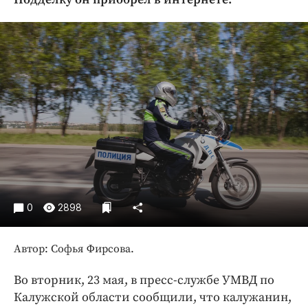
Криминал
Культура
Недвижимость и ЖКХ
Образование
Общество
Погода
Праздники
Происшествия
Спорт
Экономика и бизнес
0
2898
ПРОЕКТЫ
Автор: Софья Фирсова.
Блоги
Издания
Во вторник, 23 мая, в пресс-службе УМВД по
Медиаперсона
Калужской области сообщили, что калужанин,