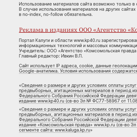
Использование материалов сайта возможно только в 
В случае использования материалов на других сайтах
в no-index, no-follow обязательна.
Реклама в изданиях ООО «Агентство «Ко
Портал Калуги и области www.kp40.ru зарегистрирова
информационных технологий и массовых коммуникаций
Учредитель: ООО «Агентство «Комсомольская правда 
Главный редактор: Ивкин В.П.
Сайт использует IP адреса, cookie, данные геолокации
Google-анатилика. Условия использования содержатс
«
Сведения о размере и других условиях оплаты услу
предвыборных, агитационных материалов в период и
Федерального Собрания Российской Федерации девято
издание www.kp40.ru (св-во Эл № ФС77-58967 от 11.08
«
Сведения о размере и других условиях оплаты услу
предвыборных, агитационных материалов в период и
Федерального Собрания Российской Федерации девято
издание «Комсомольская правда» www.kp.ru (св-во Эл
сегменте сайта: www.kaluga.kp.ru
»