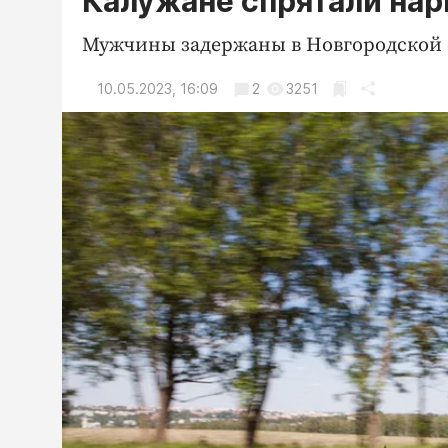
Калужане спрятали нар
Мужчины задержаны в Новгородской 
10.05.2023, 16:09
2
3251