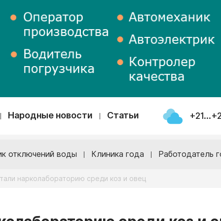
Народные новости
Статьи
+21...+
ик отключений воды
Клиника года
Работодатель г
тали нарколабораторию среди коз и овец