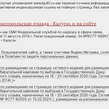
случае упоминания www.kp40.ru как первоисточника информаци
 активная индексируемая ссылка на главную страницу без зак
мсомольская правда - Калуга» и на сайте
н как СМИ Федеральной службой по надзору в сфере связи,
 11 августа 2014 г. Регистрационный номер: Эл №ФС77-58967
– Калуга»
 Пользователей сайта, а также счетчики Яндекс.Метрика, Livein
я в Политике по защите персональных данных.
г по размещению на страницах сетевого издания для размеще
збирательной кампании по выборам в Государственную Думу
го созыва, назначенных на 18 – 20 сентября 2026 года. Сете
.2014г.)
»
г по размещению на страницах сетевого издания для размеще
збирательной кампании по выборам в Государственную Думу
го созыва, назначенных на 18 – 20 сентября 2026 года. Сете
 № ФС77-80505 от 15.03.2021г.), размещение на региональном