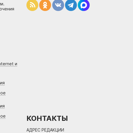
и.
лючения
ternet и
ния
вое
ния
вое
КОНТАКТЫ
АДРЕС РЕДАКЦИИ