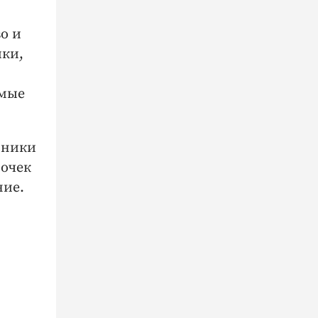
о и
ики,
емые
пники
бочек
ние.