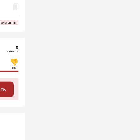
риминал
0
оценили
0%
сть