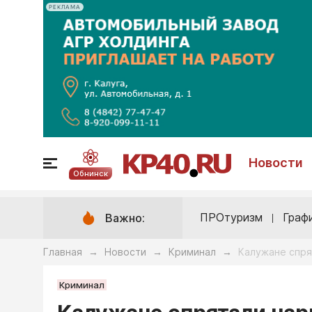
РЕКЛАМА
Новости
Обнинск
ПРОтуризм
Граф
Важно:
Главная
Новости
Криминал
Калужане спря
→
→
→
Криминал