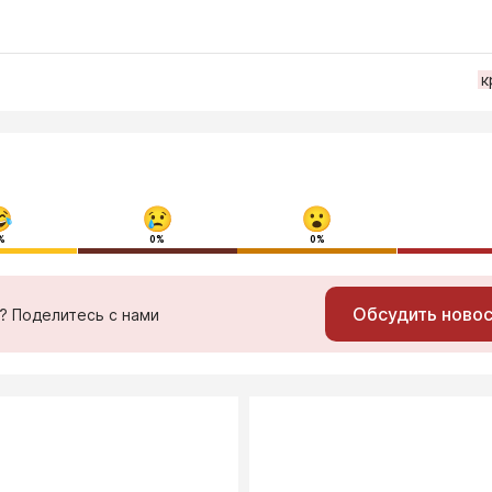
к
%
0%
0%
Обсудить ново
ь? Поделитесь с нами