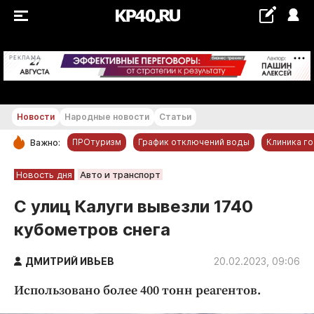
+25...+26 °С
РЕКЛАМА
Новости
Народные новости
Статьи
ПРОтуризм
График отключений воды
Клиника г
Важно:
РУБРИКИ
Новость дня
Авто и транспорт
Обнинск
С улиц Калуги вывезли 1740
Новости компаний
кубометров снега
Статьи
Народные новости
ДМИТРИЙ ИВЬЕВ
20.02.2023, 09:06
Авто и транспорт
Использовано более 400 тонн реагентов.
Благоустройство