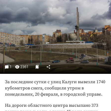
Криминал
Культура
Недвижимость и ЖКХ
Образование
Общество
Погода
Праздники
Происшествия
Спорт
1
2361
Экономика и бизнес
ПРОЕКТЫ
За последние сутки с улиц Калуги вывезли 1740
кубометров снега, сообщили утром в
Блоги
понедельник, 20 февраля, в городской управе.
Издания
Медиаперсона
На дороги областного центра высыпано 373