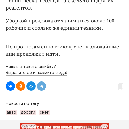
тонны песка и соли, а также 48 тонн других
Интересное чтиво
реагентов.
Клиника года
Бренд года
Уборкой продолжают заниматься около 100
Работодатель года
рабочих и столько же единиц техники.
По прогнозам синоптиков, снег в ближайшие
дни продолжит идти.
Нашли в тексте ошибку?
Выделите её и нажмите сюда!
Новости по тегу
авто
дороги
снег
РЕКЛАМА