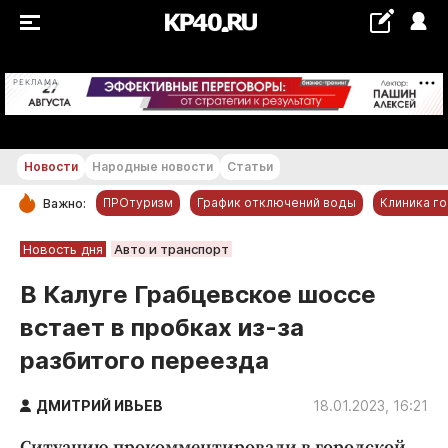
+18...+19 °С
РЕКЛАМА
Новости
Народные новости
Статьи
ПРОтуризм
График отключений воды
Клиника г
Важно:
РУБРИКИ
Новость дня
Авто и транспорт
Обнинск
В Калуге Грабцевское шоссе
Новости компаний
встает в пробках из-за
Статьи
разбитого переезда
Народные новости
Авто и транспорт
ДМИТРИЙ ИВЬЕВ
18.01.2023, 16:21
Благоустройство
Ситуацию прокомментировали в городской