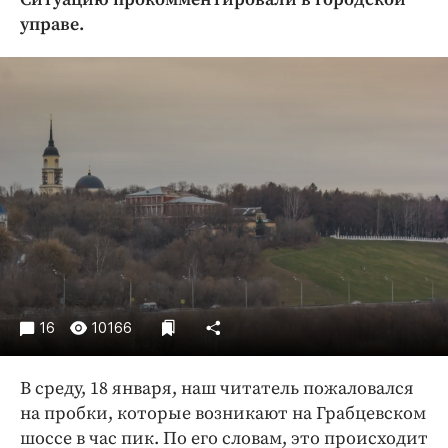
Криминал
управе.
Культура
Недвижимость и ЖКХ
Образование
Общество
Погода
Праздники
Происшествия
Спорт
Экономика и бизнес
ПРОЕКТЫ
16
10166
Блоги
В среду, 18 января, наш читатель пожаловался
Издания
на пробки, которые возникают на Грабцевском
Медиаперсона
шоссе в час пик. По его словам, это происходит