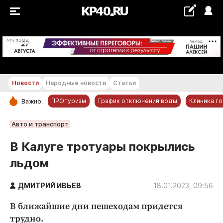
+24...+25 °С
РЕКЛАМА
Новости
Народные новости
Статьи
ПРОтуризм
График отключений воды
Клиника г
Важно:
РУБРИКИ
Авто и транспорт
Обнинск
В Калуге тротуары покрылись
Новости компаний
льдом
Статьи
Народные новости
ДМИТРИЙ ИВЬЕВ
18.01.2023, 09:56
Авто и транспорт
В ближайшие дни пешеходам придется
Благоустройство
трудно.