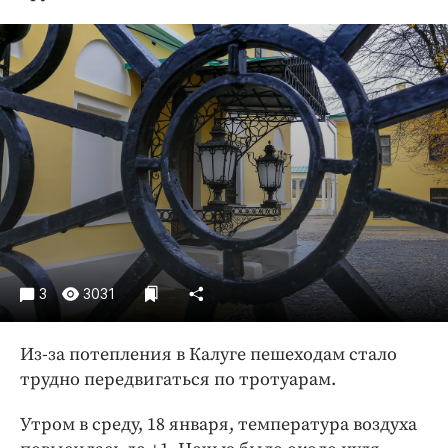
Криминал
Культура
Недвижимость и ЖКХ
Образование
Общество
Погода
Праздники
Происшествия
Спорт
Экономика и бизнес
3
3031
ПРОЕКТЫ
Из-за потепления в Калуге пешеходам стало
Блоги
трудно передвигаться по тротуарам.
Издания
Утром в среду, 18 января, температура воздуха
Медиаперсона