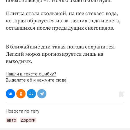
повысилась до +1. Ночью было около нуля.
Интересное чтиво
Клиника года
Плитка стала скользкой, на нее стекает вода,
Бренд года
которая образуется из-за таяния льда и снега,
оставшихся после предыдущих снегопадов.
Работодатель года
В ближайшие дни такая погода сохранится.
Легкий мороз прогнозируется лишь на
выходных.
Нашли в тексте ошибку?
Выделите её и нажмите сюда!
Новости по тегу
авто
дороги