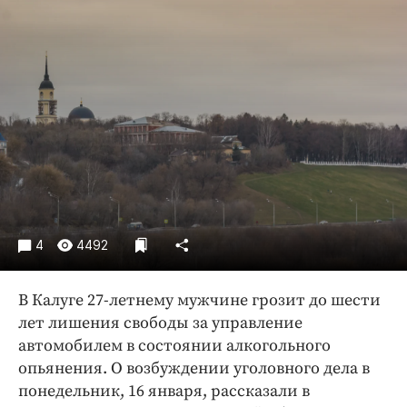
Криминал
Культура
Недвижимость и ЖКХ
Образование
Общество
Погода
Праздники
Происшествия
Спорт
4
4492
Экономика и бизнес
ПРОЕКТЫ
В Калуге 27-летнему мужчине грозит до шести
лет лишения свободы за управление
Блоги
автомобилем в состоянии алкогольного
Издания
опьянения. О возбуждении уголовного дела в
Медиаперсона
понедельник, 16 января, рассказали в