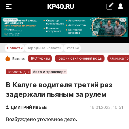
РЕКЛАМА
+22...+23 °С
Новости
Народные новости
Статьи
ПРОтуризм
График отключений воды
Клиника г
Важно:
РУБРИКИ
Новость дня
Авто и транспорт
Обнинск
В Калуге водителя третий раз
Новости компаний
задержали пьяным за рулем
Статьи
Народные новости
ДМИТРИЙ ИВЬЕВ
16.01.2023, 10:51
Авто и транспорт
Возбуждено уголовное дело.
Благоустройство