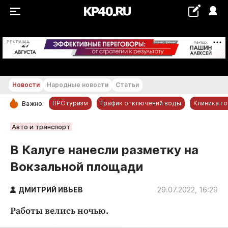
+16...+17 °С
РЕКЛАМА
Новости
Народные новости
Статьи
ПРОтуризм
График отключений воды
Клиника г
Важно:
РУБРИКИ
Авто и транспорт
Обнинск
В Калуге нанесли разметку на
Новости компаний
Вокзальной площади
Статьи
Народные новости
ДМИТРИЙ ИВЬЕВ
29.07.2022, 16:29
Авто и транспорт
Работы велись ночью.
Благоустройство