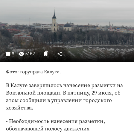
Криминал
Культура
Недвижимость и ЖКХ
Образование
Общество
Погода
6
5167
Праздники
Происшествия
Фото: горуправа Калуги.
Спорт
Экономика и бизнес
В Калуге завершилось нанесение разметки на
Вокзальной площади. В пятницу, 29 июля, об
ПРОЕКТЫ
этом сообщили в управлении городского
хозяйства.
Блоги
Издания
- Необходимость нанесения разметки,
Медиаперсона
обозначающей полосу движения