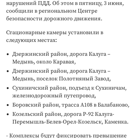
Интересное чтиво
нарушений ПДД. Об этом в пятницу, 3 июня,
сообщили в региональном Центре
Клиника года
безопасности дорожного движения.
Бренд года
Работодатель года
Стационарные камеры установили в
следующих местах:
Дзержинский район, дорога Калуга –
Медынь, около Каравая,
Дзержинский район, дорога Калуга –
Медынь, поселок Полотняный Завод,
Сухиничский район, подъезд к Сухиничам,
железнодорожный путепровод,
Боровский район, трасса А108 в Балабаново,
Козельский район, дорога Р-92 Калуга-
Перемышль-Белев-Орел-Козельск, Каменка.
- Комплексы будут фиксировать превышение