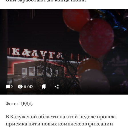
Криминал
Культура
Недвижимость и ЖКХ
Образование
Общество
Погода
Праздники
Происшествия
Спорт
Экономика и бизнес
2
9742
ПРОЕКТЫ
Фото: ЦБДД.
Блоги
Издания
В Калужской области на этой неделе прошла
Медиаперсона
приемка пяти новых комплексов фиксации