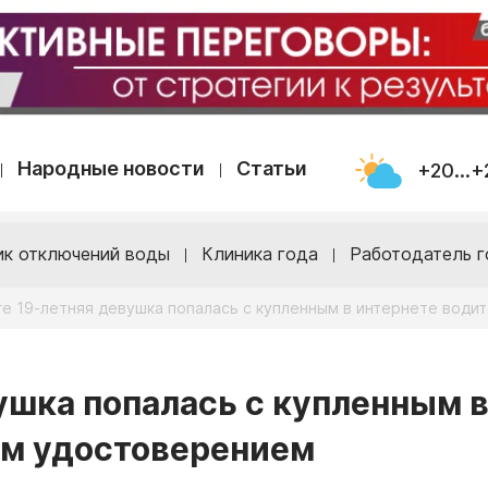
Народные новости
Статьи
+20...+
ик отключений воды
Клиника года
Работодатель г
ге 19-летняя девушка попалась с купленным в интернете вод
ушка попалась с купленным 
им удостоверением