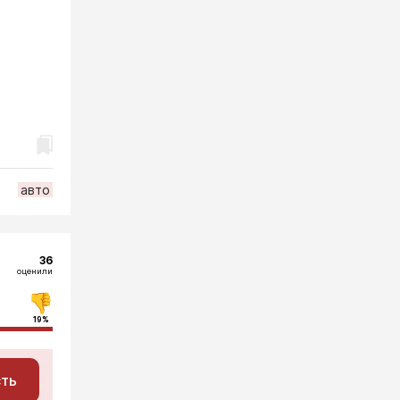
авто
36
оценили
19%
сть