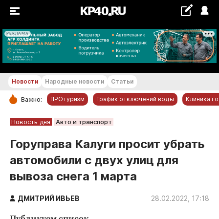
РЕКЛАМА
+19...+20 °С
Новости
Народные новости
Статьи
ПРОтуризм
График отключений воды
Клиника г
Важно:
РУБРИКИ
Новость дня
Авто и транспорт
Обнинск
Горуправа Калуги просит убрать
Новости компаний
автомобили с двух улиц для
Статьи
вывоза снега 1 марта
Народные новости
Авто и транспорт
ДМИТРИЙ ИВЬЕВ
28.02.2022, 17:18
Благоустройство
Публикуем список.