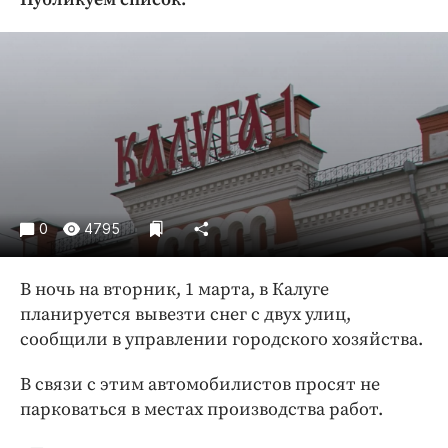
Криминал
Культура
Недвижимость и ЖКХ
Образование
Общество
Погода
Праздники
Происшествия
0
4795
Спорт
Экономика и бизнес
В ночь на вторник, 1 марта, в Калуге
планируется вывезти снег с двух улиц,
ПРОЕКТЫ
сообщили в управлении городского хозяйства.
Блоги
В связи с этим автомобилистов просят не
Издания
парковаться в местах производства работ.
Медиаперсона