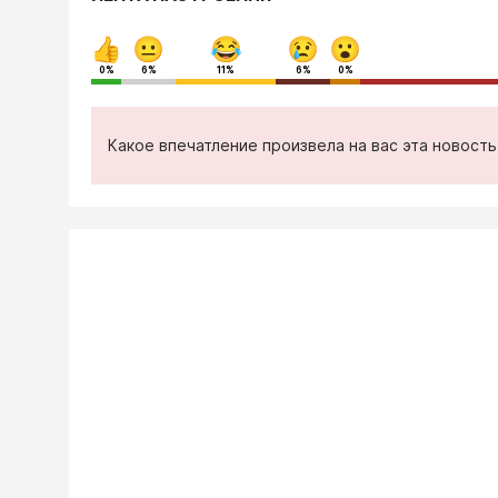
0%
6%
11%
6%
0%
Какое впечатление произвела на вас эта новост