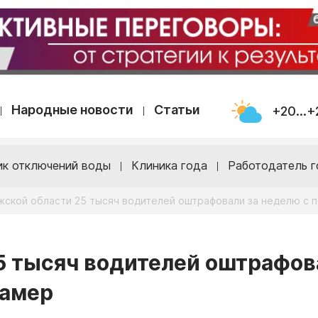
Народные новости
Статьи
+20...+
ик отключений воды
Клиника года
Работодатель г
жской области 25 тысяч водителей оштрафовали за неделю с
5 тысяч водителей оштрафов
камер