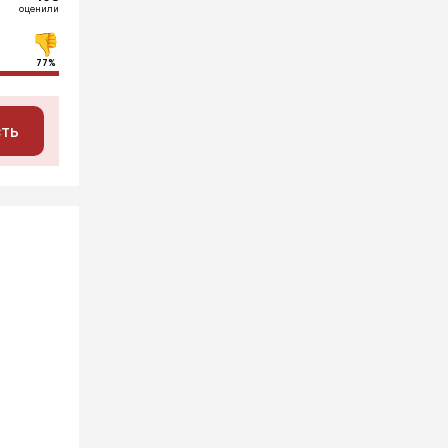
оценили
77%
сть