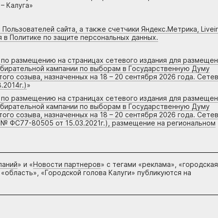
– Калуга»
 Пользователей сайта, а также счетчики Яндекс.Метрика, Livein
я в Политике по защите персональных данных.
г по размещению на страницах сетевого издания для размеще
збирательной кампании по выборам в Государственную Думу
го созыва, назначенных на 18 – 20 сентября 2026 года. Сете
.2014г.)
»
г по размещению на страницах сетевого издания для размеще
збирательной кампании по выборам в Государственную Думу
го созыва, назначенных на 18 – 20 сентября 2026 года. Сете
 № ФС77-80505 от 15.03.2021г.), размещение на региональном
паний
» и «
Новости партнеров
» с тегами «реклама», «городская
 «область», «Городской голова Калуги» публикуются на