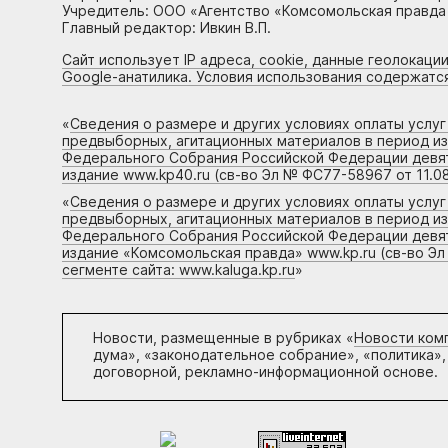
Учредитель: ООО «Агентство «Комсомольская правда 
Главный редактор: Ивкин В.П.
Сайт использует IP адреса, cookie, данные геолокации
Google-анатилика. Условия использования содержатс
«
Сведения о размере и других условиях оплаты услу
предвыборных, агитационных материалов в период и
Федерального Собрания Российской Федерации девято
издание www.kp40.ru (св-во Эл № ФС77-58967 от 11.08
«
Сведения о размере и других условиях оплаты услу
предвыборных, агитационных материалов в период и
Федерального Собрания Российской Федерации девято
издание «Комсомольская правда» www.kp.ru (св-во Эл
сегменте сайта: www.kaluga.kp.ru
»
Новости, размещенные в рубриках «
Новости ком
дума», «законодательное собрание», «политика»,
договорной, рекламно-информационной основе.