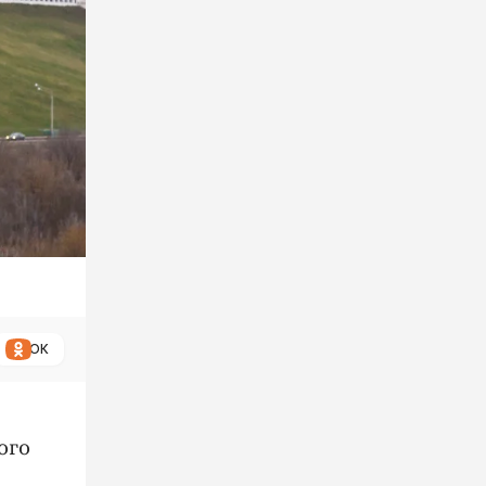
ОК
ого