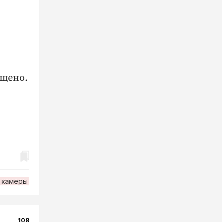
ещено.
камеры
108