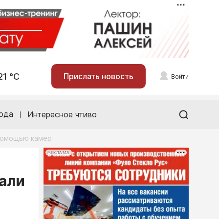
21 °С
Прислать новость
Войти
ода
Интересное чтиво
 помощью камер
РЕКЛАМА
али