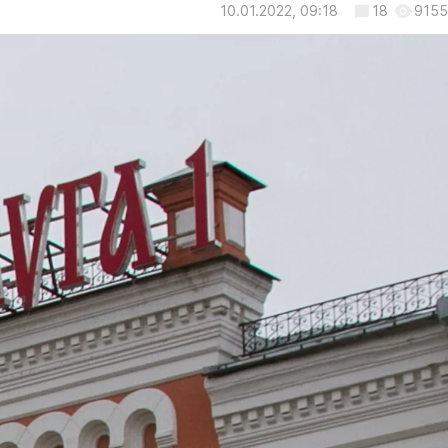
10.01.2022, 09:18
18
9155