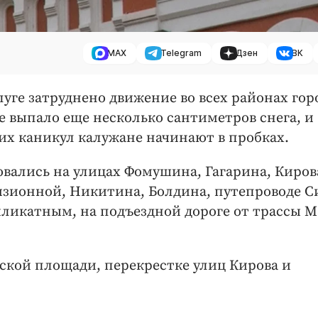
MAX
Telegram
Дзен
ВК
луге затруднено движение во всех районах гор
е выпало еще несколько сантиметров снега, и
их каникул калужане начинают в пробках.
овались на улицах Фомушина, Гагарина, Киров
изионной, Никитина, Болдина, путепроводе 
ликатным, на подъездной дороге от трассы М
ской площади, перекрестке улиц Кирова и