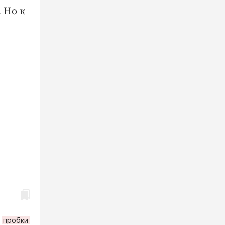
 Но к
пробки