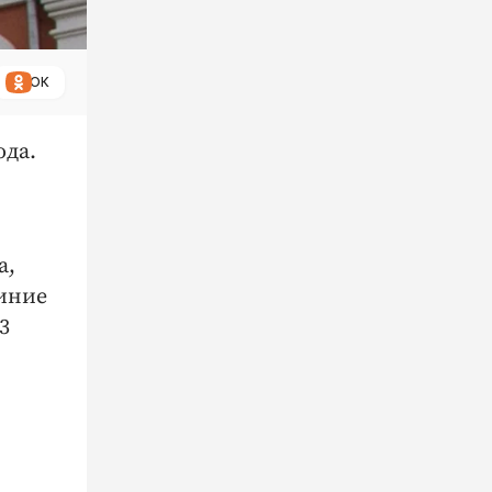
ОК
ода.
а,
Синие
3