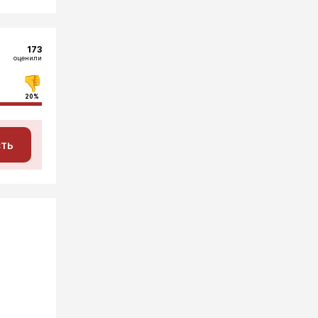
173
оценили
20%
сть