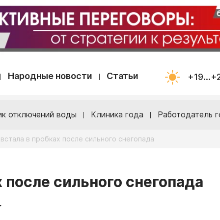
Народные новости
Статьи
+19...+
ик отключений воды
Клиника года
Работодатель г
 встала в пробках после сильного снегопада
х после сильного снегопада
.