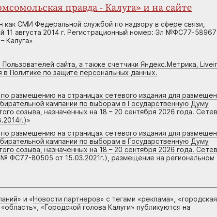
мсомольская правда - Калуга» и на сайте
н как СМИ Федеральной службой по надзору в сфере связи,
 11 августа 2014 г. Регистрационный номер: Эл №ФС77-58967
– Калуга»
 Пользователей сайта, а также счетчики Яндекс.Метрика, Livein
я в Политике по защите персональных данных.
г по размещению на страницах сетевого издания для размеще
збирательной кампании по выборам в Государственную Думу
го созыва, назначенных на 18 – 20 сентября 2026 года. Сете
.2014г.)
»
г по размещению на страницах сетевого издания для размеще
збирательной кампании по выборам в Государственную Думу
го созыва, назначенных на 18 – 20 сентября 2026 года. Сете
 № ФС77-80505 от 15.03.2021г.), размещение на региональном
паний
» и «
Новости партнеров
» с тегами «реклама», «городская
 «область», «Городской голова Калуги» публикуются на