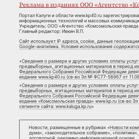
Реклама в изданиях ООО «Агентство «Ко
Портал Калуги и области www.kp40.ru зарегистрирова
информационных технологий и массовых коммуникаций
Учредитель: ООО «Агентство «Комсомольская правда 
Главный редактор: Ивкин В.П.
Сайт использует IP адреса, cookie, данные геолокации
Google-анатилика. Условия использования содержатс
«
Сведения о размере и других условиях оплаты услу
предвыборных, агитационных материалов в период и
Федерального Собрания Российской Федерации девято
издание www.kp40.ru (св-во Эл № ФС77-58967 от 11.08
«
Сведения о размере и других условиях оплаты услу
предвыборных, агитационных материалов в период и
Федерального Собрания Российской Федерации девято
издание «Комсомольская правда» www.kp.ru (св-во Эл
сегменте сайта: www.kaluga.kp.ru
»
Новости, размещенные в рубриках «
Новости ком
дума», «законодательное собрание», «политика»,
договорной, рекламно-информационной основе.