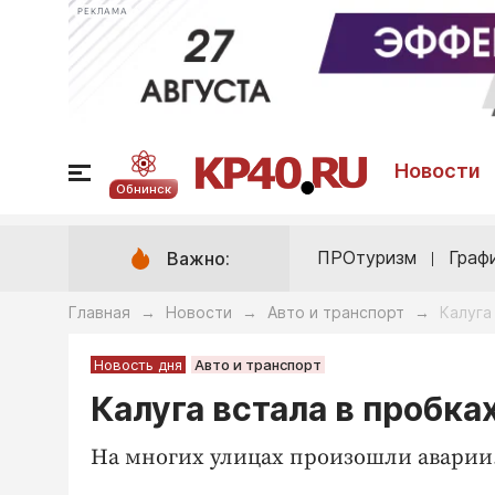
РЕКЛАМА
Новости
Обнинск
ПРОтуризм
Граф
Важно:
Главная
Новости
Авто и транспорт
Калуга
→
→
→
Новость дня
Авто и транспорт
Калуга встала в пробка
На многих улицах произошли аварии