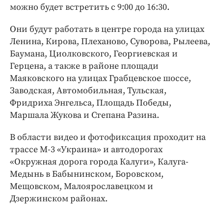
Интересное чтиво
можно будет встретить с 9:00 до 16:30.
Клиника года
Они будут работать в центре города на улицах
Бренд года
Ленина, Кирова, Плеханово, Суворова, Рылеева,
Работодатель года
Баумана, Циолковского, Георгиевская и
Герцена, а также в районе площади
Маяковского на улицах Грабцевское шоссе,
Заводская, Автомобильная, Тульская,
Фридриха Энгельса, Площадь Победы,
Маршала Жукова и Степана Разина.
В области видео и фотофиксация проходит на
трассе М-3 «Украина» и автодорогах
«Окружная дорога города Калуги», Калуга-
Медынь в Бабынинском, Боровском,
Мещовском, Малоярославецком и
Дзержинском районах.