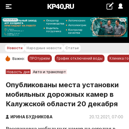
РЕКЛАМА
+16...+17 °С
Новости
Народные новости
Статьи
ПРОтуризм
График отключений воды
Клиника г
Важно:
РУБРИКИ
Новость дня
Авто и транспорт
Обнинск
Опубликованы места установки
Новости компаний
мобильных дорожных камер в
Статьи
Калужской области 20 декабря
Народные новости
Авто и транспорт
ИРИНА БУДНИКОВА
20.12.2021, 07:00
Благоустройство
Расстановка мобильных камер на сегодня в