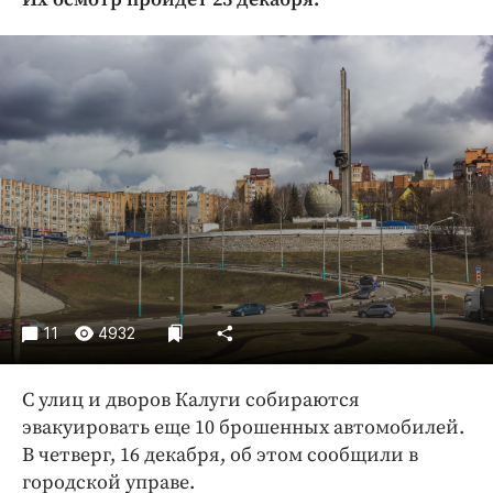
Криминал
Культура
Недвижимость и ЖКХ
Образование
Общество
Погода
Праздники
Происшествия
Спорт
Экономика и бизнес
11
4932
ПРОЕКТЫ
С улиц и дворов Калуги собираются
Блоги
эвакуировать еще 10 брошенных автомобилей.
Издания
В четверг, 16 декабря, об этом сообщили в
Медиаперсона
городской управе.