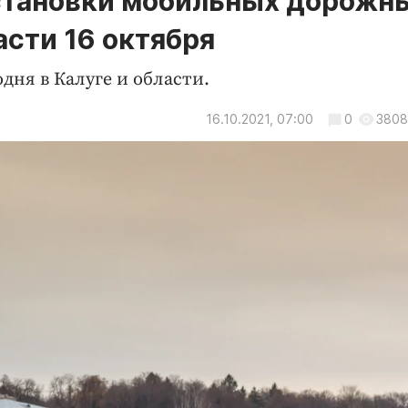
становки мобильных дорожн
асти 16 октября
дня в Калуге и области.
16.10.2021, 07:00
0
3808