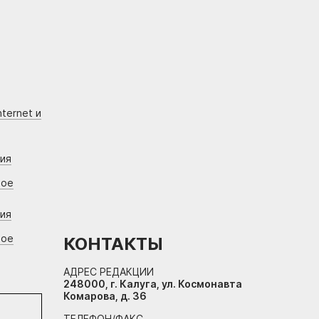
ternet и
ния
вое
ния
вое
КОНТАКТЫ
АДРЕС РЕДАКЦИИ
248000, г. Калуга, ул. Космонавта
Комарова, д. 36
ТЕЛЕФОН/ФАКС