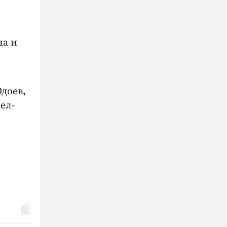
на и
Одоев,
ел-