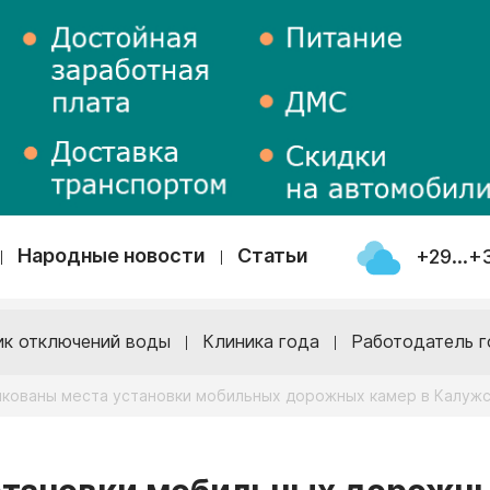
Народные новости
Статьи
+29...+
ик отключений воды
Клиника года
Работодатель г
кованы места установки мобильных дорожных камер в Калужс