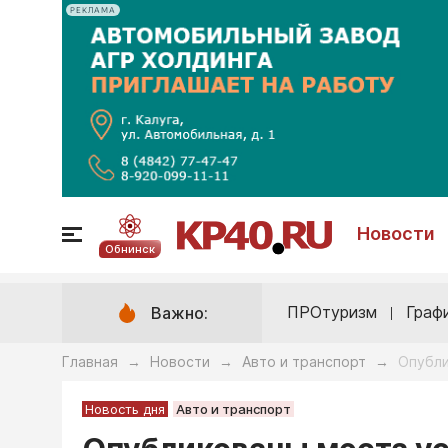
РЕКЛАМА
Новости
Обнинск
ПРОтуризм
Граф
Важно:
Главная
Новости
Авто и транспорт
Опубли
→
→
→
Новость дня
Авто и транспорт