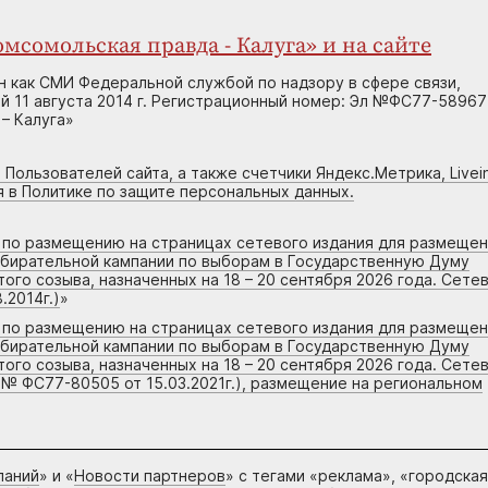
мсомольская правда - Калуга» и на сайте
н как СМИ Федеральной службой по надзору в сфере связи,
 11 августа 2014 г. Регистрационный номер: Эл №ФС77-58967
– Калуга»
 Пользователей сайта, а также счетчики Яндекс.Метрика, Livein
я в Политике по защите персональных данных.
г по размещению на страницах сетевого издания для размеще
збирательной кампании по выборам в Государственную Думу
го созыва, назначенных на 18 – 20 сентября 2026 года. Сете
.2014г.)
»
г по размещению на страницах сетевого издания для размеще
збирательной кампании по выборам в Государственную Думу
го созыва, назначенных на 18 – 20 сентября 2026 года. Сете
 № ФС77-80505 от 15.03.2021г.), размещение на региональном
паний
» и «
Новости партнеров
» с тегами «реклама», «городская