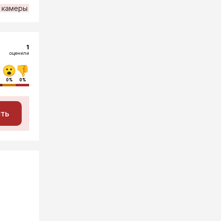
камеры
1
оценили
0%
0%
сть