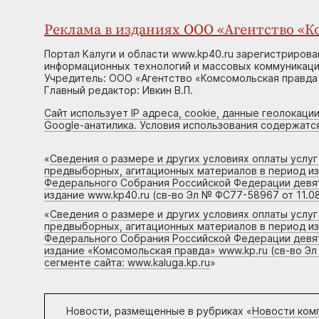
Реклама в изданиях ООО «Агентство «Ко
Портал Калуги и области www.kp40.ru зарегистрирова
информационных технологий и массовых коммуникаций
Учредитель: ООО «Агентство «Комсомольская правда 
Главный редактор: Ивкин В.П.
Сайт использует IP адреса, cookie, данные геолокации
Google-анатилика. Условия использования содержатс
«
Сведения о размере и других условиях оплаты услу
предвыборных, агитационных материалов в период и
Федерального Собрания Российской Федерации девято
издание www.kp40.ru (св-во Эл № ФС77-58967 от 11.08
«
Сведения о размере и других условиях оплаты услу
предвыборных, агитационных материалов в период и
Федерального Собрания Российской Федерации девято
издание «Комсомольская правда» www.kp.ru (св-во Эл
сегменте сайта: www.kaluga.kp.ru
»
Новости, размещенные в рубриках «
Новости ком