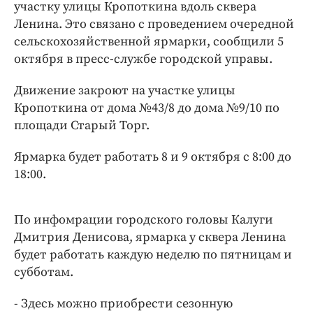
Интересное чтиво
участку улицы Кропоткина вдоль сквера
Ленина. Это связано с проведением очередной
Клиника года
сельскохозяйственной ярмарки, сообщили 5
Бренд года
октября в пресс-службе городской управы.
Работодатель года
Движение закроют на участке улицы
Кропоткина от дома №43/8 до дома №9/10 по
площади Старый Торг.
Ярмарка будет работать 8 и 9 октября с 8:00 до
18:00.
По инфомрации городского головы Калуги
Дмитрия Денисова, ярмарка у сквера Ленина
будет работать каждую неделю по пятницам и
субботам.
- Здесь можно приобрести сезонную