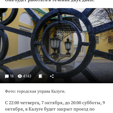
Криминал
Культура
Недвижимость и ЖКХ
Образование
Общество
Погода
Праздники
Происшествия
Спорт
Экономика и бизнес
18
4143
ПРОЕКТЫ
Фото: городская управа Калуги.
Блоги
Издания
С 22:00 четверга, 7 октября, до 20:00 субботы, 9
Медиаперсона
октября, в Калуге будет закрыт проезд по