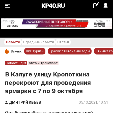
+18...+19 °С
РЕКЛАМА
Новости
Народные новости
Статьи
ПРОтуризм
График отключений воды
Клиника г
Важно:
РУБРИКИ
Новость дня
Авто и транспорт
Обнинск
В Калуге улицу Кропоткина
Новости компаний
перекроют для проведения
Статьи
ярмарки с 7 по 9 октября
Народные новости
Авто и транспорт
ДМИТРИЙ ИВЬЕВ
05.10.2021, 16:51
Благоустройство
Она будет работать в течение двух дней.