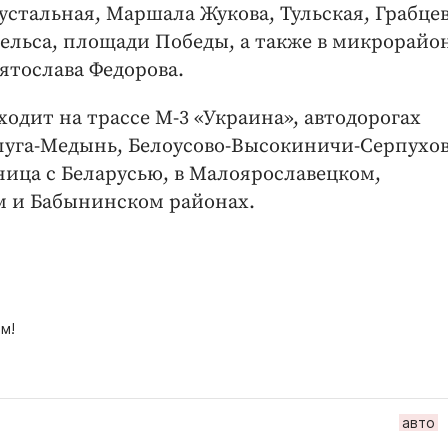
рустальная, Маршала Жукова, Тульская, Грабце
ельса, площади Победы, а также в микрорайо
ятослава Федорова.
одит на трассе М-3 «Украина», автодорогах
алуга-Медынь, Белоусово-Высокиничи-Серпухов
ица с Беларусью, в Малоярославецком,
 и Бабынинском районах.
м!
авто