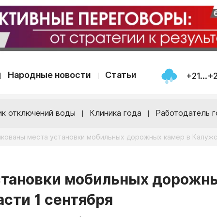
Народные новости
Статьи
+21...+
ик отключений воды
Клиника года
Работодатель г
кованы места установки мобильных дорожных камер в Калужс
становки мобильных дорожн
асти 1 сентября