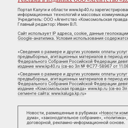
Реклама в изданиях ООО «Агентство «Ко
Портал Калуги и области www.kp40.ru зарегистрирова
информационных технологий и массовых коммуникаций
Учредитель: ООО «Агентство «Комсомольская правда 
Главный редактор: Ивкин В.П.
Сайт использует IP адреса, cookie, данные геолокации
Google-анатилика. Условия использования содержатс
«
Сведения о размере и других условиях оплаты услу
предвыборных, агитационных материалов в период и
Федерального Собрания Российской Федерации девято
издание www.kp40.ru (св-во Эл № ФС77-58967 от 11.08
«
Сведения о размере и других условиях оплаты услу
предвыборных, агитационных материалов в период и
Федерального Собрания Российской Федерации девято
издание «Комсомольская правда» www.kp.ru (св-во Эл
сегменте сайта: www.kaluga.kp.ru
»
Новости, размещенные в рубриках «
Новости ком
дума», «законодательное собрание», «политика»,
договорной, рекламно-информационной основе.