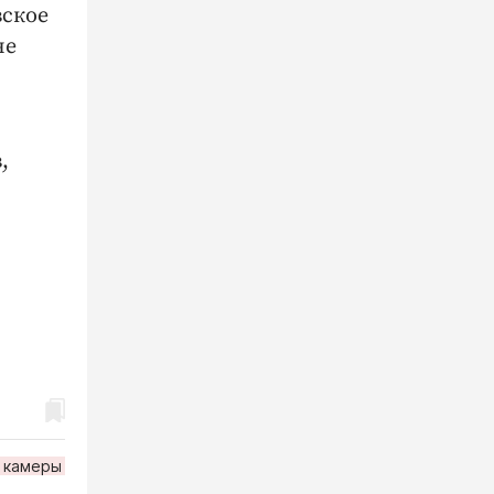
вское
не
,
камеры