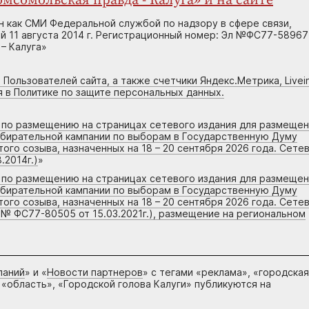
мсомольская правда - Калуга» и на сайте
н как СМИ Федеральной службой по надзору в сфере связи,
 11 августа 2014 г. Регистрационный номер: Эл №ФС77-58967
– Калуга»
 Пользователей сайта, а также счетчики Яндекс.Метрика, Livein
я в Политике по защите персональных данных.
г по размещению на страницах сетевого издания для размеще
збирательной кампании по выборам в Государственную Думу
го созыва, назначенных на 18 – 20 сентября 2026 года. Сете
.2014г.)
»
г по размещению на страницах сетевого издания для размеще
збирательной кампании по выборам в Государственную Думу
го созыва, назначенных на 18 – 20 сентября 2026 года. Сете
 № ФС77-80505 от 15.03.2021г.), размещение на региональном
паний
» и «
Новости партнеров
» с тегами «реклама», «городская
 «область», «Городской голова Калуги» публикуются на