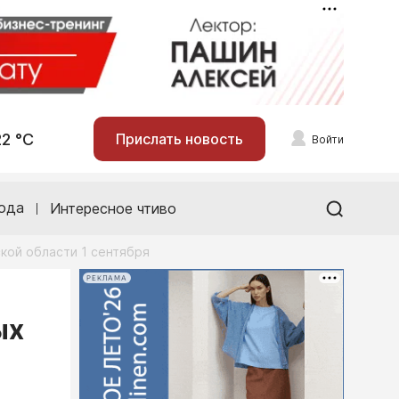
22 °С
Прислать новость
Войти
ода
Интересное чтиво
кой области 1 сентября
РЕКЛАМА
ых