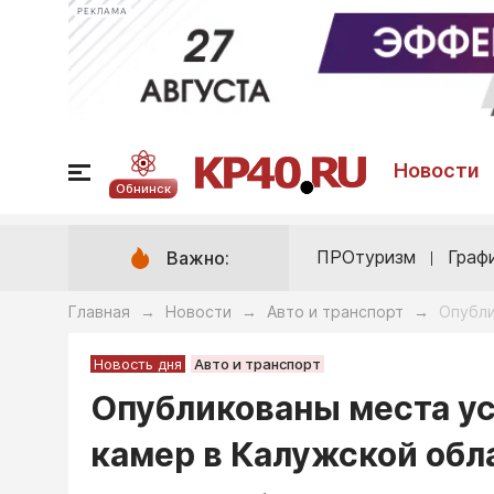
РЕКЛАМА
Новости
Обнинск
ПРОтуризм
Граф
Важно:
Главная
Новости
Авто и транспорт
Опубли
→
→
→
Новость дня
Авто и транспорт
Опубликованы места у
камер в Калужской обл