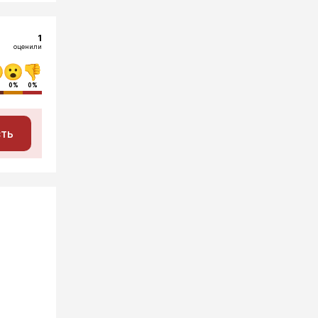
1
оценили
0%
0%
сть