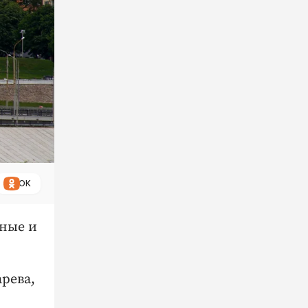
ОК
ьные и
арева,