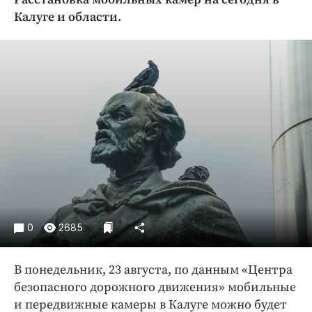
Криминал
Калуге и области.
Культура
Недвижимость и ЖКХ
Образование
Общество
Погода
Праздники
Происшествия
Спорт
Экономика и бизнес
ПРОЕКТЫ
0
2685
Блоги
В понедельник, 23 августа, по данным «Центра
Издания
безопасного дорожного движения» мобильные
Медиаперсона
и передвижные камеры в Калуге можно будет