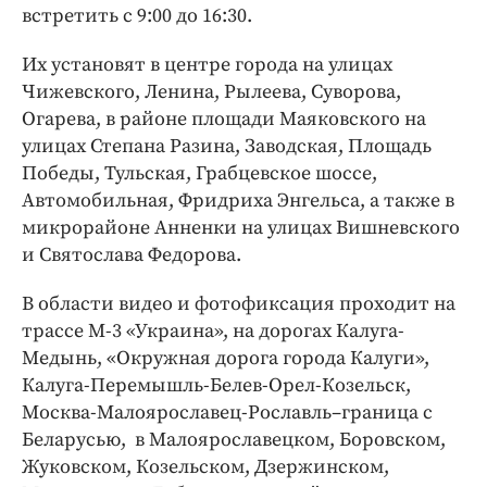
Интересное чтиво
встретить с 9:00 до 16:30.
Клиника года
Их установят в центре города на улицах
Бренд года
Чижевского, Ленина, Рылеева, Суворова,
Работодатель года
Огарева, в районе площади Маяковского на
улицах Степана Разина, Заводская, Площадь
Победы, Тульская, Грабцевское шоссе,
Автомобильная, Фридриха Энгельса, а также в
микрорайоне Анненки на улицах Вишневского
и Святослава Федорова.
В области видео и фотофиксация проходит на
трассе М-3 «Украина», на дорогах Калуга-
Медынь, «Окружная дорога города Калуги»,
Калуга-Перемышль-Белев-Орел-Козельск,
Москва-Малоярославец-Рославль–граница с
Беларусью, в Малоярославецком, Боровском,
Жуковском, Козельском, Дзержинском,