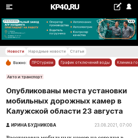
РЕКЛАМА
+16...+17 °С
Новости
Народные новости
Статьи
ПРОтуризм
График отключений воды
Клиника г
Важно:
РУБРИКИ
Авто и транспорт
Обнинск
Опубликованы места установки
Новости компаний
мобильных дорожных камер в
Статьи
Калужской области 23 августа
Народные новости
Авто и транспорт
ИРИНА БУДНИКОВА
23.08.2021, 07:00
Благоустройство
Расстановка мобильных камер на сегодня в