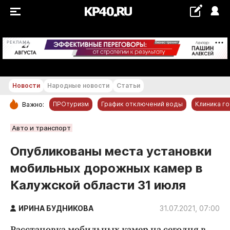
+18...+19 °С
РЕКЛАМА
Новости
Народные новости
Статьи
ПРОтуризм
График отключений воды
Клиника г
Важно:
РУБРИКИ
Авто и транспорт
Обнинск
Опубликованы места установки
Новости компаний
мобильных дорожных камер в
Статьи
Калужской области 31 июля
Народные новости
Авто и транспорт
ИРИНА БУДНИКОВА
31.07.2021, 07:00
Благоустройство
Расстановка мобильных камер на сегодня в