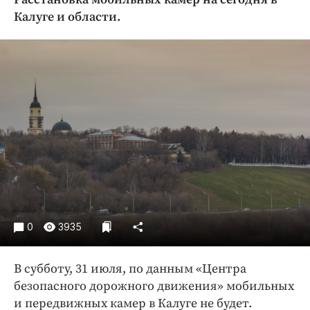
Криминал
Калуге и области.
Культура
Недвижимость и ЖКХ
Образование
Общество
Погода
Праздники
Происшествия
Спорт
Экономика и бизнес
ПРОЕКТЫ
0
3935
Блоги
В субботу, 31 июля, по данным «Центра
Издания
безопасного дорожного движения» мобильных
Медиаперсона
и передвижных камер в Калуге не будет.