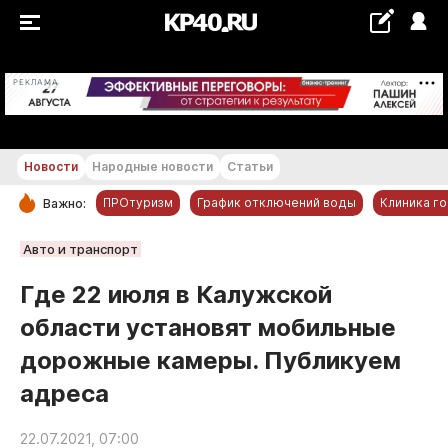
+17...+18 °С
РЕКЛАМА
Новости
Народные новости
Статьи
ПРОтуризм
График отключений воды
Клиника г
Важно:
РУБРИКИ
Авто и транспорт
Обнинск
Где 22 июля в Калужской
Новости компаний
области установят мобильные
Статьи
дорожные камеры. Публикуем
Народные новости
адреса
Авто и транспорт
Благоустройство
22.07.2021, 07:00