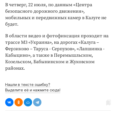
Интересное чтиво
В четверг, 22 июля, по данным «Центра
Клиника года
безопасного дорожного движения»,
Бренд года
мобильных и передвижных камер в Калуге не
будет.
Работодатель года
В области видео и фотофиксация проходит на
трассе М3 «Украина», на дорогах «Калуга –
Ферзиково – Таруса - Серпухов», «Лапшинка -
Кабыцино», а также в Перемышльском,
Козельском, Бабынинском и Жуковском
районах.
Нашли в тексте ошибку?
Выделите её и нажмите сюда!