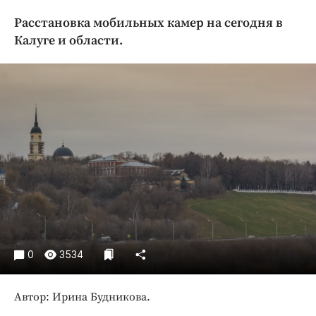
Криминал
Расстановка мобильных камер на сегодня в
Культура
Калуге и области.
Недвижимость и ЖКХ
Образование
Общество
Погода
Праздники
Происшествия
Спорт
Экономика и бизнес
ПРОЕКТЫ
0
3534
Блоги
Издания
Автор: Ирина Будникова.
Медиаперсона