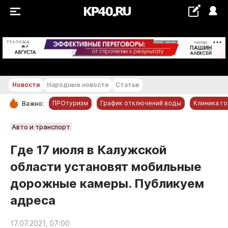
+18...+19 °С
РЕКЛАМА
Новости
Народные новости
Статьи
ПРОтуризм
График отключений воды
Клиника г
Важно:
РУБРИКИ
Авто и транспорт
Обнинск
Где 17 июля в Калужской
Новости компаний
области установят мобильные
Статьи
дорожные камеры. Публикуем
Народные новости
адреса
Авто и транспорт
Благоустройство
17.07.2021, 07:00