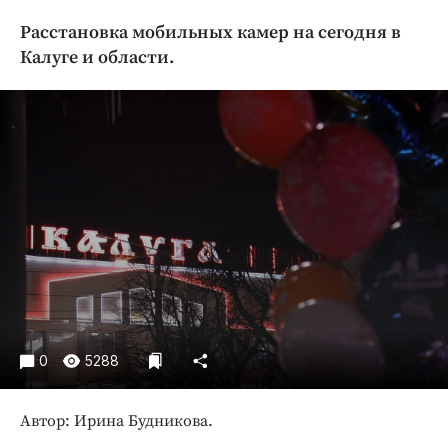
Криминал
Расстановка мобильных камер на сегодня в
Культура
Калуге и области.
Недвижимость и ЖКХ
Образование
Общество
Погода
Праздники
Происшествия
Спорт
Экономика и бизнес
ПРОЕКТЫ
0
5288
Блоги
Издания
Автор: Ирина Будникова.
Медиаперсона