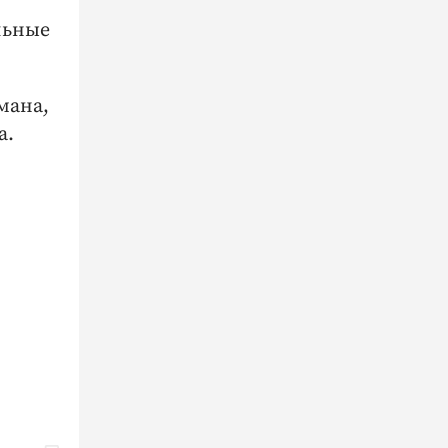
льные
мана,
а.