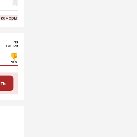
камеры
13
оценили
38%
сть