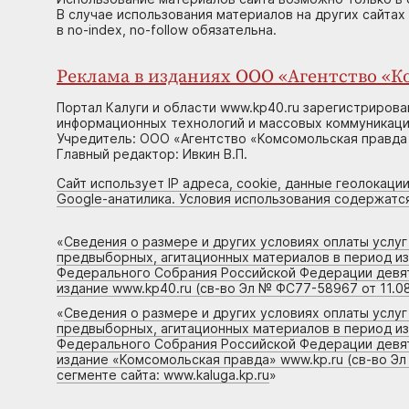
В случае использования материалов на других сайтах
в no-index, no-follow обязательна.
Реклама в изданиях ООО «Агентство «Ко
Портал Калуги и области www.kp40.ru зарегистрирова
информационных технологий и массовых коммуникаций
Учредитель: ООО «Агентство «Комсомольская правда 
Главный редактор: Ивкин В.П.
Сайт использует IP адреса, cookie, данные геолокации
Google-анатилика. Условия использования содержатс
«
Сведения о размере и других условиях оплаты услу
предвыборных, агитационных материалов в период и
Федерального Собрания Российской Федерации девято
издание www.kp40.ru (св-во Эл № ФС77-58967 от 11.08
«
Сведения о размере и других условиях оплаты услу
предвыборных, агитационных материалов в период и
Федерального Собрания Российской Федерации девято
издание «Комсомольская правда» www.kp.ru (св-во Эл
сегменте сайта: www.kaluga.kp.ru
»