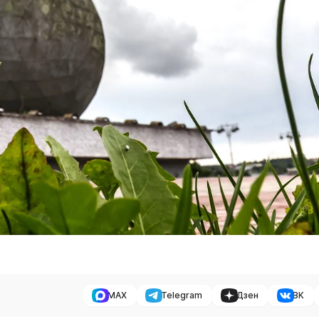
MAX
Telegram
Дзен
ВК