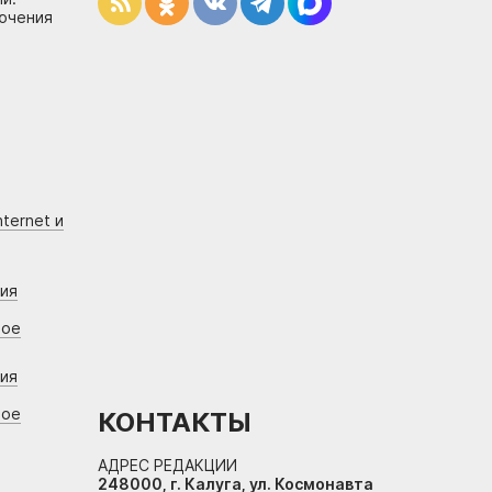
лючения
ternet и
ния
вое
ния
вое
КОНТАКТЫ
АДРЕС РЕДАКЦИИ
248000, г. Калуга, ул. Космонавта