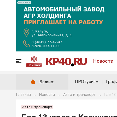
РЕКЛАМА
Новости
Обнинск
ПРОтуризм
Граф
Важно:
Главная
Новости
Авто и транспорт
Где 13
→
→
→
Авто и транспорт