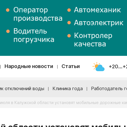
Народные новости
Статьи
+20...+
ик отключений воды
Клиника года
Работодатель г
 июля в Калужской области установят мобильные дорожные к