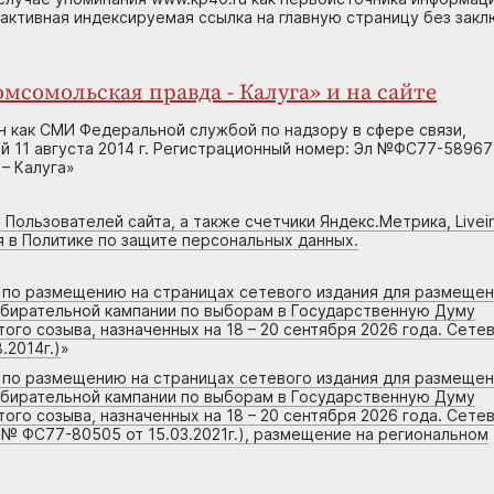
 активная индексируемая ссылка на главную страницу без зак
мсомольская правда - Калуга» и на сайте
н как СМИ Федеральной службой по надзору в сфере связи,
 11 августа 2014 г. Регистрационный номер: Эл №ФС77-58967
– Калуга»
 Пользователей сайта, а также счетчики Яндекс.Метрика, Livein
я в Политике по защите персональных данных.
г по размещению на страницах сетевого издания для размеще
збирательной кампании по выборам в Государственную Думу
го созыва, назначенных на 18 – 20 сентября 2026 года. Сете
.2014г.)
»
г по размещению на страницах сетевого издания для размеще
збирательной кампании по выборам в Государственную Думу
го созыва, назначенных на 18 – 20 сентября 2026 года. Сете
 № ФС77-80505 от 15.03.2021г.), размещение на региональном