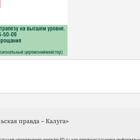
ьская правда – Калуга»
случае упоминания www.kp40.ru как первоисточника информаци