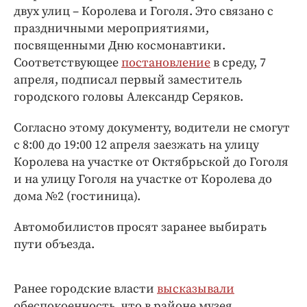
Интересное чтиво
двух улиц – Королева и Гоголя. Это связано с
Клиника года
праздничными мероприятиями,
Бренд года
посвященными Дню космонавтики.
Соответствующее
постановление
в среду, 7
Работодатель года
апреля, подписал первый заместитель
городского головы Александр Серяков.
Согласно этому документу, водители не смогут
с 8:00 до 19:00 12 апреля заезжать на улицу
Королева на участке от Октябрьской до Гоголя
и на улицу Гоголя на участке от Королева до
дома №2 (гостиница).
Автомобилистов просят заранее выбирать
пути объезда.
Ранее городские власти
высказывали
обеспокоенность, что в районе музея