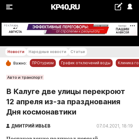
+21...+22 °С
РЕКЛАМА
Новости
Народные новости
Статьи
ПРОтуризм
График отключений воды
Клиника г
Важно:
РУБРИКИ
Авто и транспорт
Обнинск
В Калуге две улицы перекроют
Новости компаний
12 апреля из-за празднования
Статьи
Дня космонавтики
Народные новости
Авто и транспорт
ДМИТРИЙ ИВЬЕВ
07.04.2021, 18:19
Благоустройство
Постановление подписал первый