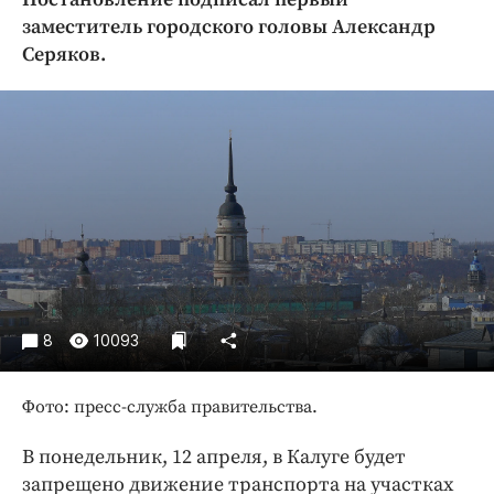
Криминал
заместитель городского головы Александр
Культура
Серяков.
Недвижимость и ЖКХ
Образование
Общество
Погода
Праздники
Происшествия
Спорт
Экономика и бизнес
8
10093
ПРОЕКТЫ
Блоги
Фото: пресс-служба правительства.
Издания
В понедельник, 12 апреля, в Калуге будет
Медиаперсона
запрещено движение транспорта на участках