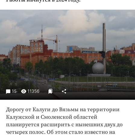
Криминал
Культура
Недвижимость и ЖКХ
Образование
Общество
Погода
Праздники
Происшествия
Спорт
Экономика и бизнес
15
11356
ПРОЕКТЫ
Дорогу от Калуги до Вязьмы на территории
Блоги
Калужской и Смоленской областей
Издания
планируется расширить с нынешних двух до
Медиаперсона
четырех полос. Об этом стало известно на