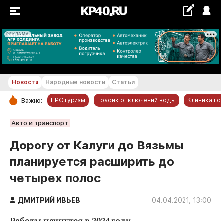
РЕКЛАМА
+25...+26 °С
Новости
Народные новости
Статьи
ПРОтуризм
График отключений воды
Клиника г
Важно:
РУБРИКИ
Авто и транспорт
Обнинск
Дорогу от Калуги до Вязьмы
Новости компаний
планируется расширить до
Статьи
четырех полос
Народные новости
Авто и транспорт
ДМИТРИЙ ИВЬЕВ
04.04.2021, 13:00
Благоустройство
Работы начнутся в 2024 году.