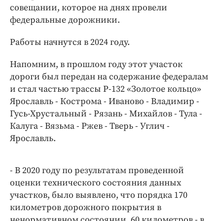
Интересное чтиво
совещании, которое на днях провели
Клиника года
федеральные дорожники.
Бренд года
Работы начнутся в 2024 году.
Работодатель года
Напомним, в прошлом году этот участок
дороги был передан на содержание федералам
и стал частью трассы Р-132 «Золотое кольцо»
Ярославль - Кострома - Иваново - Владимир -
Гусь-Хрустальный - Рязань - Михайлов - Тула -
Калуга - Вязьма - Ржев - Тверь - Углич -
Ярославль.
- В 2020 году по результатам проведенной
оценки технического состояния данных
участков, было выявлено, что порядка 170
километров дорожного покрытия в
ненормативном состоянии, 60 километров - в