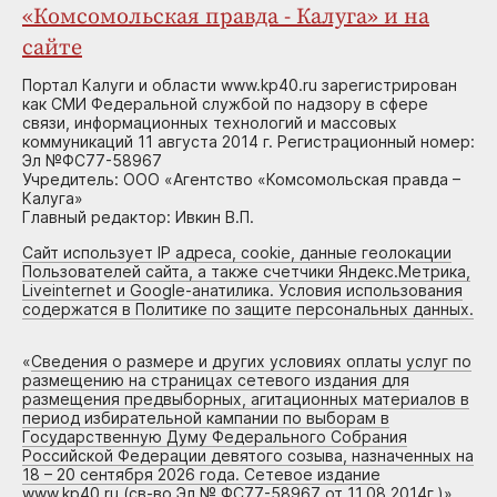
«Комсомольская правда - Калуга» и на
сайте
Портал Калуги и области www.kp40.ru зарегистрирован
как СМИ Федеральной службой по надзору в сфере
связи, информационных технологий и массовых
коммуникаций 11 августа 2014 г. Регистрационный номер:
Эл №ФС77-58967
Учредитель: ООО «Агентство «Комсомольская правда –
Калуга»
Главный редактор: Ивкин В.П.
Сайт использует IP адреса, cookie, данные геолокации
Пользователей сайта, а также счетчики Яндекс.Метрика,
Liveinternet и Google-анатилика. Условия использования
содержатся в Политике по защите персональных данных.
«
Сведения о размере и других условиях оплаты услуг по
размещению на страницах сетевого издания для
размещения предвыборных, агитационных материалов в
период избирательной кампании по выборам в
Государственную Думу Федерального Собрания
Российской Федерации девятого созыва, назначенных на
18 – 20 сентября 2026 года. Сетевое издание
www.kp40.ru (св-во Эл № ФС77-58967 от 11.08.2014г.)
»