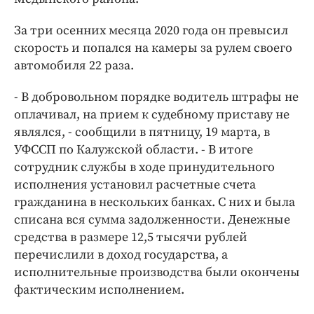
Интересное чтиво
Клиника года
За три осенних месяца 2020 года он превысил
Бренд года
скорость и попался на камеры за рулем своего
автомобиля 22 раза.
Работодатель года
- В добровольном порядке водитель штрафы не
оплачивал, на прием к судебному приставу не
являлся, - сообщили в пятницу, 19 марта, в
УФССП по Калужской области. - В итоге
сотрудник службы в ходе принудительного
исполнения установил расчетные счета
гражданина в нескольких банках. С них и была
списана вся сумма задолженности. Денежные
средства в размере 12,5 тысячи рублей
перечислили в доход государства, а
исполнительные производства были окончены
фактическим исполнением.