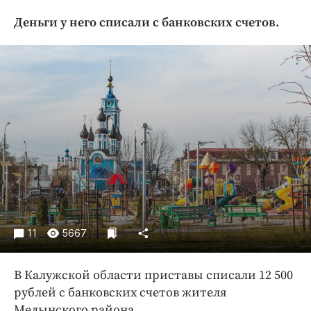
Криминал
Деньги у него списали с банковских счетов.
Культура
Недвижимость и ЖКХ
Образование
Общество
Погода
Праздники
Происшествия
Спорт
Экономика и бизнес
ПРОЕКТЫ
11
5667
Блоги
Издания
В Калужской области приставы списали 12 500
рублей с банковских счетов жителя
Медиаперсона
Медынского района.