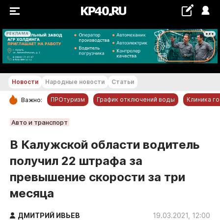
РЕКЛАМА
+18...+19 °С
Новости
Народные новости
Статьи
ПРОтуризм
График отключений воды
Клиника г
Важно:
РУБРИКИ
Авто и транспорт
Обнинск
В Калужской области водитель
Новости компаний
получил 22 штрафа за
Статьи
превышение скорости за три
Народные новости
месяца
Авто и транспорт
Благоустройство
ДМИТРИЙ ИВЬЕВ
19.03.2021, 12:00