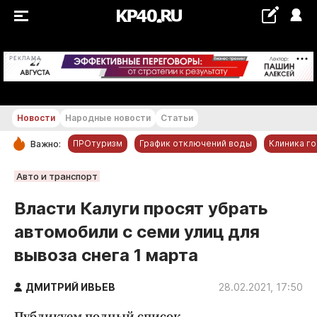
+24...+25 °С
РЕКЛАМА
Новости
Народные новости
Статьи
ПРОтуризм
График отключений воды
Клиника г
Важно:
РУБРИКИ
Авто и транспорт
Обнинск
Власти Калуги просят убрать
Новости компаний
автомобили с семи улиц для
Статьи
вывоза снега 1 марта
Народные новости
Авто и транспорт
ДМИТРИЙ ИВЬЕВ
28.02.2021, 17:50
Благоустройство
Публикуем полный список.