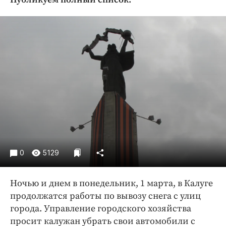
Криминал
Культура
Недвижимость и ЖКХ
Образование
Общество
Погода
Праздники
Происшествия
Спорт
Экономика и бизнес
0
5129
ПРОЕКТЫ
Ночью и днем в понедельник, 1 марта, в Калуге
Блоги
продолжатся работы по вывозу снега с улиц
Издания
города. Управление городского хозяйства
Медиаперсона
просит калужан убрать свои автомобили с