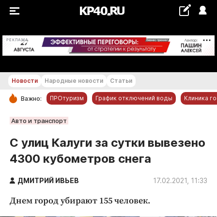
+30 °С
РЕКЛАМА
Новости
Народные новости
Статьи
ПРОтуризм
График отключений воды
Клиника г
Важно:
РУБРИКИ
Авто и транспорт
Обнинск
С улиц Калуги за сутки вывезено
Новости компаний
4300 кубометров снега
Статьи
Народные новости
ДМИТРИЙ ИВЬЕВ
17.02.2021, 11:33
Авто и транспорт
Днем город убирают 155 человек.
Благоустройство