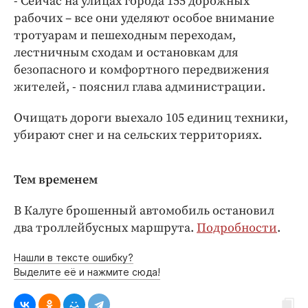
- Сейчас на улицах города 155 дорожных
Интересное чтиво
рабочих – все они уделяют особое внимание
Клиника года
тротуарам и пешеходным переходам,
Бренд года
лестничным сходам и остановкам для
Работодатель года
безопасного и комфортного передвижения
жителей, - пояснил глава администрации.
Очищать дороги выехало 105 единиц техники,
убирают снег и на сельских территориях.
Тем временем
В Калуге брошенный автомобиль остановил
два троллейбусных маршрута.
Подробности
.
Нашли в тексте ошибку?
Выделите её и нажмите сюда!