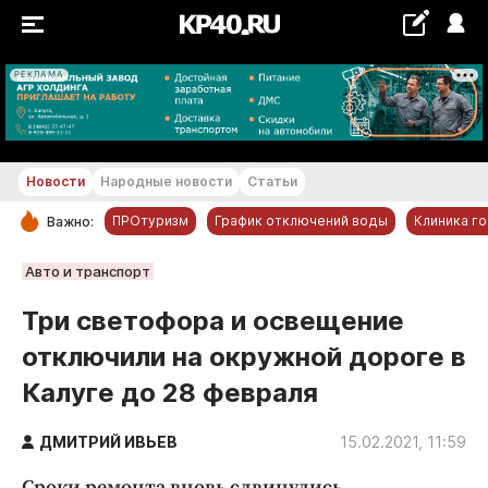
РЕКЛАМА
+25...+26 °С
Новости
Народные новости
Статьи
ПРОтуризм
График отключений воды
Клиника г
Важно:
РУБРИКИ
Авто и транспорт
Обнинск
Три светофора и освещение
Новости компаний
отключили на окружной дороге в
Статьи
Калуге до 28 февраля
Народные новости
Авто и транспорт
ДМИТРИЙ ИВЬЕВ
15.02.2021, 11:59
Благоустройство
Сроки ремонта вновь сдвинулись.