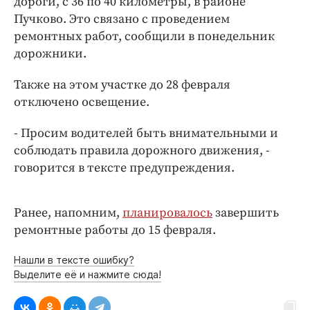
дороги, с 36 по 40 километры, в районе
Интересное чтиво
Пучково. Это связано с проведением
Клиника года
ремонтных работ, сообщили в понедельник
Бренд года
дорожники.
Работодатель года
Также на этом участке до 28 февраля
отключено освещение.
- Просим водителей быть внимательными и
соблюдать правила дорожного движения, -
говорится в тексте предупреждения.
Ранее, напомним,
планировалось
завершить
ремонтные работы до 15 февраля.
Нашли в тексте ошибку?
Выделите её и нажмите сюда!