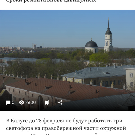
Криминал
Культура
Недвижимость и ЖКХ
Образование
Общество
Погода
Праздники
Происшествия
Спорт
Экономика и бизнес
ПРОЕКТЫ
0
2806
Блоги
Издания
В Калуге до 28 февраля не будут работать три
Медиаперсона
светофора на правобережной части окружной