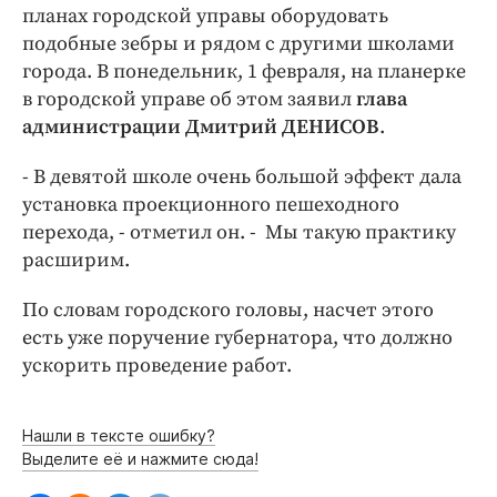
Интересное чтиво
планах городской управы оборудовать
Клиника года
подобные зебры и рядом с другими школами
города. В понедельник, 1 февраля, на планерке
Бренд года
в городской управе об этом заявил
глава
Работодатель года
администрации Дмитрий ДЕНИСОВ
.
- В девятой школе очень большой эффект дала
установка проекционного пешеходного
перехода, - отметил он. - Мы такую практику
расширим.
По словам городского головы, насчет этого
есть уже поручение губернатора, что должно
ускорить проведение работ.
Нашли в тексте ошибку?
Выделите её и нажмите сюда!