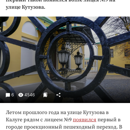
Криминал
улице Кутузова.
Культура
Недвижимость и ЖКХ
Образование
Общество
Погода
Праздники
Происшествия
Спорт
Экономика и бизнес
ПРОЕКТЫ
6
4546
Блоги
Летом прошлого года на улице Кутузова в
Издания
Калуге рядом с лицеем №9
появился
первый в
Медиаперсона
городе проекционный пешеходный переход. В