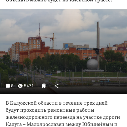
Криминал
Культура
Недвижимость и ЖКХ
Образование
Общество
Погода
Праздники
Происшествия
Спорт
Экономика и бизнес
8
5471
ПРОЕКТЫ
В Калужской области в течение трех дней
Блоги
будут проходить ремонтные работы
Издания
железнодорожного переезда на участке дороги
Медиаперсона
Калуга – Малоярославец между Юбилейным и