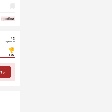
пробки
42
оценили
55%
сть