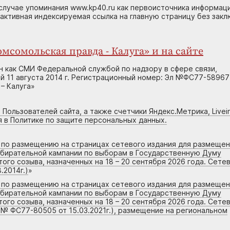
случае упоминания www.kp40.ru как первоисточника информаци
 активная индексируемая ссылка на главную страницу без зак
мсомольская правда - Калуга» и на сайте
н как СМИ Федеральной службой по надзору в сфере связи,
 11 августа 2014 г. Регистрационный номер: Эл №ФС77-58967
– Калуга»
 Пользователей сайта, а также счетчики Яндекс.Метрика, Livein
я в Политике по защите персональных данных.
г по размещению на страницах сетевого издания для размеще
збирательной кампании по выборам в Государственную Думу
го созыва, назначенных на 18 – 20 сентября 2026 года. Сете
.2014г.)
»
г по размещению на страницах сетевого издания для размеще
збирательной кампании по выборам в Государственную Думу
го созыва, назначенных на 18 – 20 сентября 2026 года. Сете
 № ФС77-80505 от 15.03.2021г.), размещение на региональном