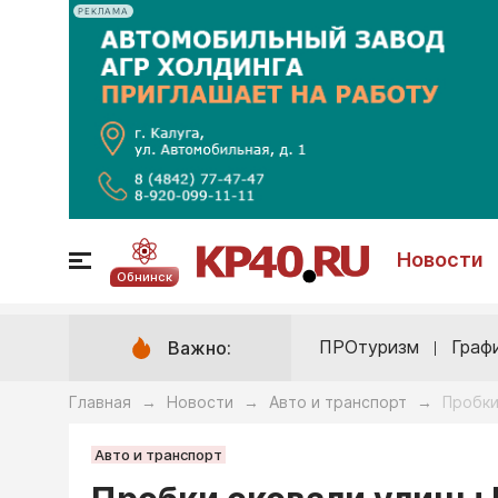
РЕКЛАМА
Новости
Обнинск
ПРОтуризм
Граф
Важно:
Главная
Новости
Авто и транспорт
Пробки
→
→
→
Авто и транспорт