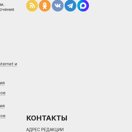
и.
лючения
ternet и
ния
вое
ния
вое
КОНТАКТЫ
АДРЕС РЕДАКЦИИ