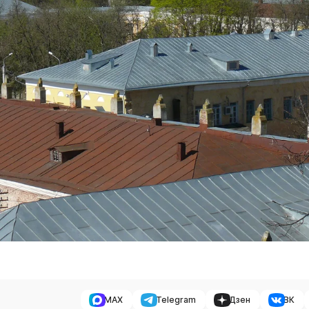
MAX
Telegram
Дзен
ВК