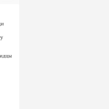
ди
.
гу
видцы