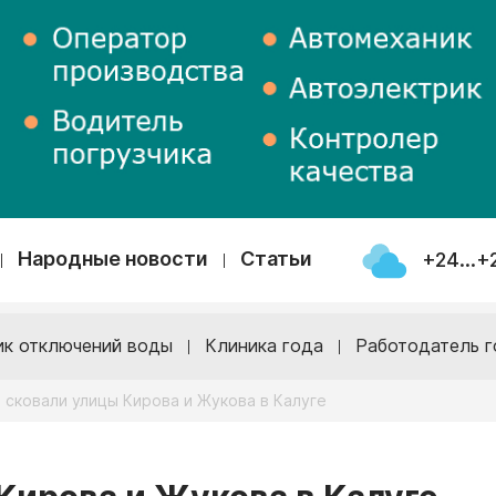
Народные новости
Статьи
+24...+
ик отключений воды
Клиника года
Работодатель г
 сковали улицы Кирова и Жукова в Калуге