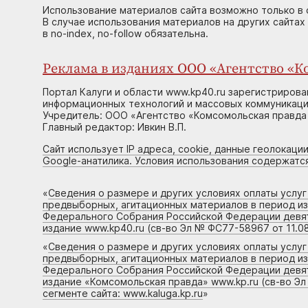
Использование материалов сайта возможно только в 
В случае использования материалов на других сайтах
в no-index, no-follow обязательна.
Реклама в изданиях ООО «Агентство «Ко
Портал Калуги и области www.kp40.ru зарегистрирова
информационных технологий и массовых коммуникаций
Учредитель: ООО «Агентство «Комсомольская правда 
Главный редактор: Ивкин В.П.
Сайт использует IP адреса, cookie, данные геолокации
Google-анатилика. Условия использования содержатс
«
Сведения о размере и других условиях оплаты услу
предвыборных, агитационных материалов в период и
Федерального Собрания Российской Федерации девято
издание www.kp40.ru (св-во Эл № ФС77-58967 от 11.08
«
Сведения о размере и других условиях оплаты услу
предвыборных, агитационных материалов в период и
Федерального Собрания Российской Федерации девято
издание «Комсомольская правда» www.kp.ru (св-во Эл
сегменте сайта: www.kaluga.kp.ru
»