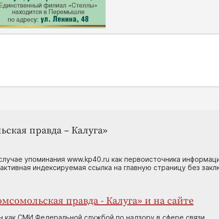
ьская правда – Калуга»
случае упоминания www.kp40.ru как первоисточника информаци
 активная индексируемая ссылка на главную страницу без зак
мсомольская правда - Калуга» и на сайте
н как СМИ Федеральной службой по надзору в сфере связи,