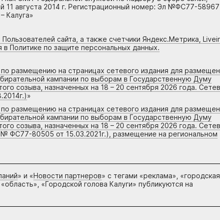
 11 августа 2014 г. Регистрационный номер: Эл №ФС77-58967
– Калуга»
 Пользователей сайта, а также счетчики Яндекс.Метрика, Livein
я в Политике по защите персональных данных.
г по размещению на страницах сетевого издания для размеще
збирательной кампании по выборам в Государственную Думу
го созыва, назначенных на 18 – 20 сентября 2026 года. Сете
.2014г.)
»
г по размещению на страницах сетевого издания для размеще
збирательной кампании по выборам в Государственную Думу
го созыва, назначенных на 18 – 20 сентября 2026 года. Сете
 № ФС77-80505 от 15.03.2021г.), размещение на региональном
паний
» и «
Новости партнеров
» с тегами «реклама», «городская
 «область», «Городской голова Калуги» публикуются на