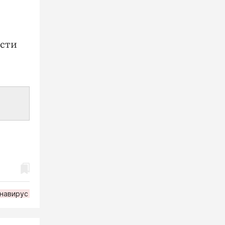
ости
навирус