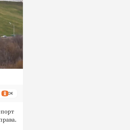
ОК
спорт
права.