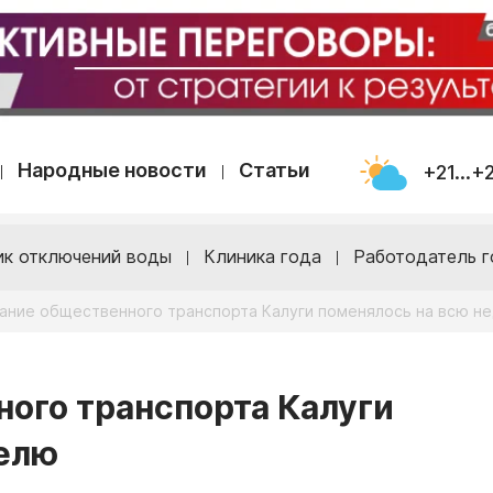
Народные новости
Статьи
+21...+
ик отключений воды
Клиника года
Работодатель г
ание общественного транспорта Калуги поменялось на всю н
ого транспорта Калуги
делю