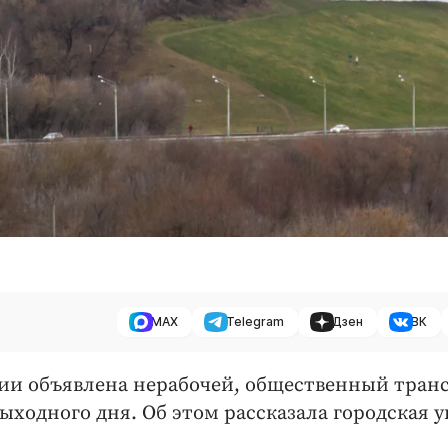
MAX
Telegram
Дзен
ВК
сии объявлена нерабочей, общественный тран
ыходного дня. Об этом рассказала городская у