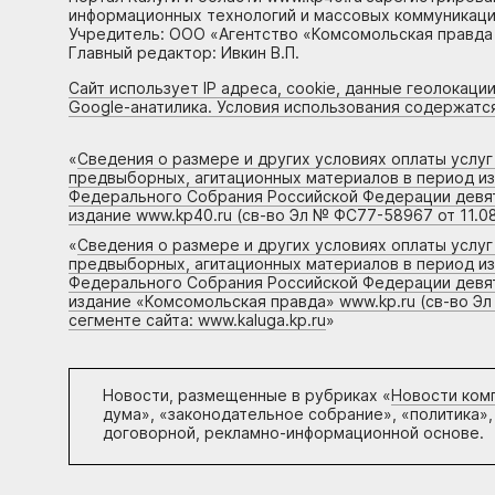
информационных технологий и массовых коммуникаций
Учредитель: ООО «Агентство «Комсомольская правда 
Главный редактор: Ивкин В.П.
Сайт использует IP адреса, cookie, данные геолокации
Google-анатилика. Условия использования содержатс
«
Сведения о размере и других условиях оплаты услу
предвыборных, агитационных материалов в период и
Федерального Собрания Российской Федерации девято
издание www.kp40.ru (св-во Эл № ФС77-58967 от 11.08
«
Сведения о размере и других условиях оплаты услу
предвыборных, агитационных материалов в период и
Федерального Собрания Российской Федерации девято
издание «Комсомольская правда» www.kp.ru (св-во Эл
сегменте сайта: www.kaluga.kp.ru
»
Новости, размещенные в рубриках «
Новости ком
дума», «законодательное собрание», «политика»,
договорной, рекламно-информационной основе.