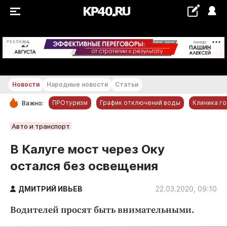
+29...+30 °С
РЕКЛАМА
Новости
Народные новости
Статьи
ПРОтуризм
График отключений воды
Клиника г
Важно:
РУБРИКИ
Авто и транспорт
Обнинск
В Калуге мост через Оку
Новости компаний
остался без освещения
Статьи
Народные новости
ДМИТРИЙ ИВЬЕВ
22.03.2020, 09:10
Авто и транспорт
Водителей просят быть внимательными.
Благоустройство