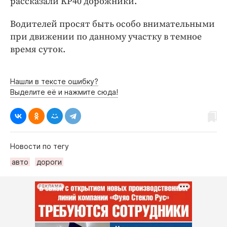
рассказали KP40 дорожники.
Интересное чтиво
Клиника года
Водителей просят быть особо внимательными
Бренд года
при движении по данному участку в темное
Работодатель года
время суток.
Нашли в тексте ошибку?
Выделите её и нажмите сюда!
Новости по тегу
авто
дороги
РЕКЛАМА