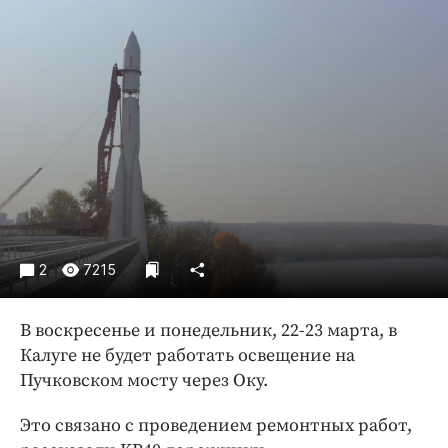
Криминал
Культура
Недвижимость и ЖКХ
Образование
Общество
Погода
Праздники
Происшествия
Спорт
2
7215
Экономика и бизнес
ПРОЕКТЫ
В воскресенье и понедельник, 22-23 марта, в
Калуге не будет работать освещение на
Блоги
Пучковском мосту через Оку.
Издания
Медиаперсона
Это связано с проведением ремонтных работ,