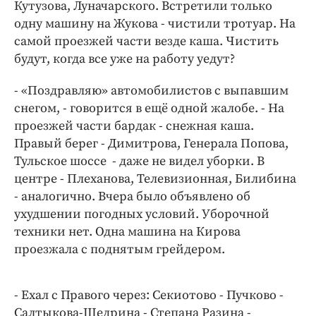
Интересное чтиво
Кутузова, Луначарского. Встретили только
одну машину на Жукова - чистили тротуар. На
Клиника года
самой проезжей части везде каша. Чистить
Бренд года
будут, когда все уже на работу уедут?
Работодатель года
- «Поздравляю» автомобилистов с выпавшим
снегом, - говорится в ещё одной жалобе. - На
проезжей части бардак - снежная каша.
Правый берег - Димитрова, Генерала Попова,
Тульское шоссе - даже не видел уборки. В
центре - Плеханова, Телевизионная, Билибина
- аналогично. Вчера было объявлено об
ухудшении погодных условий. Уборочной
техники нет. Одна машина на Кирова
проезжала с поднятым грейдером.
- Ехал с Правого через: Секиотово - Пучково -
Салтыкова-Щедрина - Степана Разина -