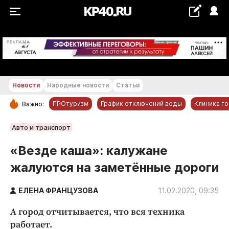
+20...+21 °С
РЕКЛАМА
Новости
Народные новости
Статьи
ПРОтуризм
График отключений воды
Клиника г
Важно:
РУБРИКИ
Авто и транспорт
Обнинск
«Везде каша»: калужане
Новости компаний
жалуются на заметённые дороги
Статьи
Народные новости
ЕЛЕНА ФРАНЦУЗОВА
11.02.2020, 09:35
Авто и транспорт
А город отчитывается, что вся техника
Благоустройство
работает.