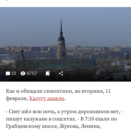
Криминал
Культура
Недвижимость и ЖКХ
Образование
Общество
Погода
Праздники
Происшествия
23
9757
Спорт
Экономика и бизнес
Как и обещали синоптики, во вторник, 11
ПРОЕКТЫ
февраля,
Калугу замело
.
Блоги
- Снег шёл всю ночь, а утром дорожников нет, -
Издания
пишут калужане в соцсетях. - В 7:10 ехали по
Медиаперсона
Грабцевскому шоссе, Жукова, Ленина,