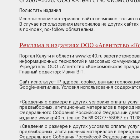
© 2007–2026. ООО «Агентство «Комсомол
Полистать издания
Использование материалов сайта возможно только в 
В случае использования материалов на других сайтах
в no-index, no-follow обязательна.
Реклама в изданиях ООО «Агентство «Ко
Портал Калуги и области www.kp40.ru зарегистрирова
информационных технологий и массовых коммуникаций
Учредитель: ООО «Агентство «Комсомольская правда 
Главный редактор: Ивкин В.П.
Сайт использует IP адреса, cookie, данные геолокации
Google-анатилика. Условия использования содержатс
«
Сведения о размере и других условиях оплаты услу
предвыборных, агитационных материалов в период и
Федерального Собрания Российской Федерации девято
издание www.kp40.ru (св-во Эл № ФС77-58967 от 11.08
«
Сведения о размере и других условиях оплаты услу
предвыборных, агитационных материалов в период и
Федерального Собрания Российской Федерации девято