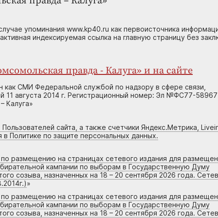
ьская правда – Калуга»
случае упоминания www.kp40.ru как первоисточника информаци
 активная индексируемая ссылка на главную страницу без зак
мсомольская правда - Калуга» и на сайте
н как СМИ Федеральной службой по надзору в сфере связи,
 11 августа 2014 г. Регистрационный номер: Эл №ФС77-58967
– Калуга»
 Пользователей сайта, а также счетчики Яндекс.Метрика, Livein
я в Политике по защите персональных данных.
г по размещению на страницах сетевого издания для размеще
збирательной кампании по выборам в Государственную Думу
го созыва, назначенных на 18 – 20 сентября 2026 года. Сете
.2014г.)
»
г по размещению на страницах сетевого издания для размеще
збирательной кампании по выборам в Государственную Думу
го созыва, назначенных на 18 – 20 сентября 2026 года. Сете