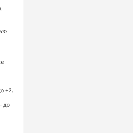
а
чью
не
о +2.
- до