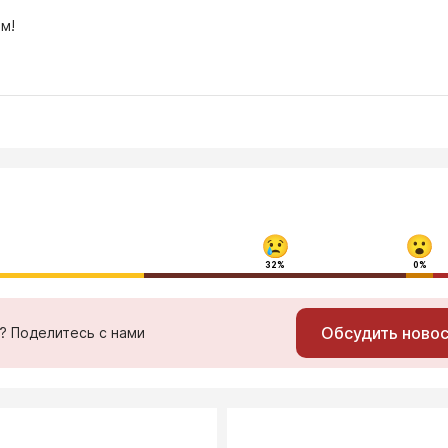
м!
32%
0%
Обсудить ново
ь? Поделитесь с нами