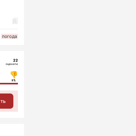
погода
22
оценили
9%
сть