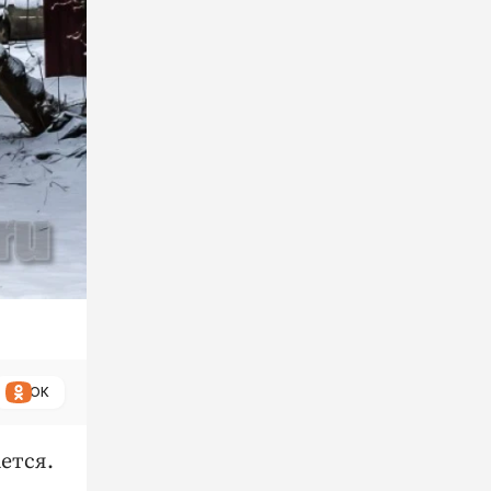
ОК
ется.