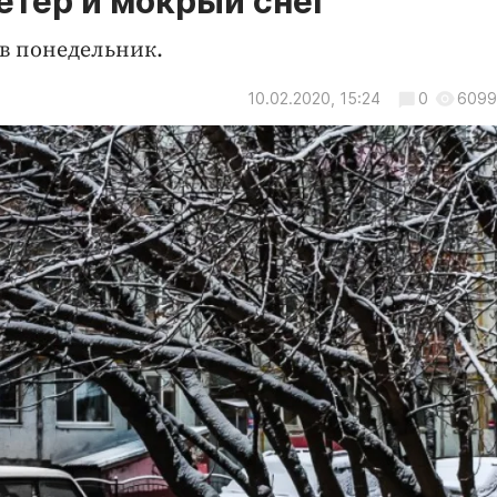
етер и мокрый снег
 в понедельник.
10.02.2020, 15:24
0
6099