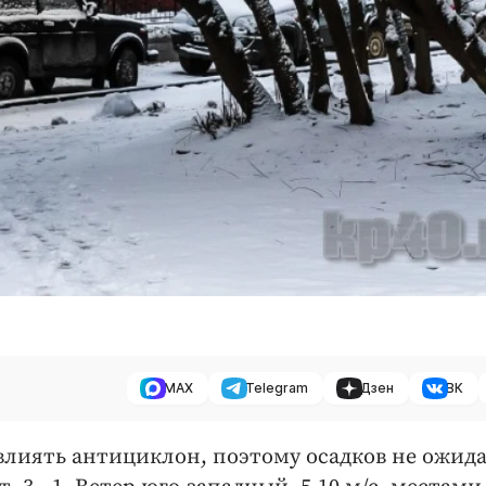
MAX
Telegram
Дзен
ВК
 влиять антициклон, поэтому осадков не ожида