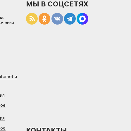
МЫ В СОЦСЕТЯХ
и.
лючения
ternet и
ния
вое
ния
вое
КОНТАКТЫ