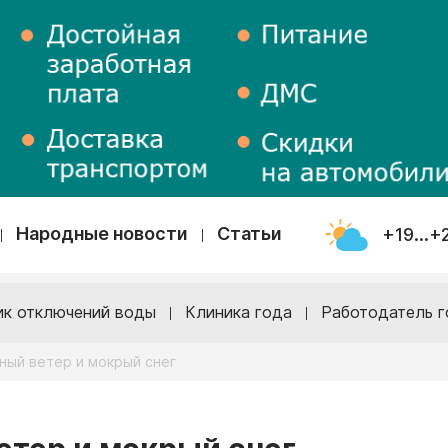
Народные новости
Статьи
+19...+
ик отключений воды
Клиника года
Работодатель г
ный ветер и мокрый снег