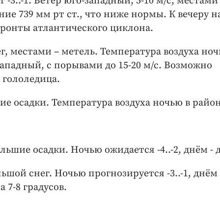
 -3..-1. Ветер юго-западный, 5-10 м/с, местами
ие 739 мм рт ст., что ниже нормы. К вечеру н
ронты атлантического циклона.
г, местами – метель. Температура воздуха но
о-западный, с порывами до 15-20 м/с. Возможно
 гололедица.
шие осадки. Температура воздуха ночью в райо
ьшие осадки. Ночью ожидается -4..-2, днём - д
ьшой снег. Ночью прогнозируется -3..-1, днём 
 7-8 градусов.