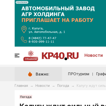
РЕКЛАМА
Новости
Обнинск
ПРОтуризм
Граф
Важно:
Главная
Новости
Погода
Калугу ждут силь
→
→
→
Погода