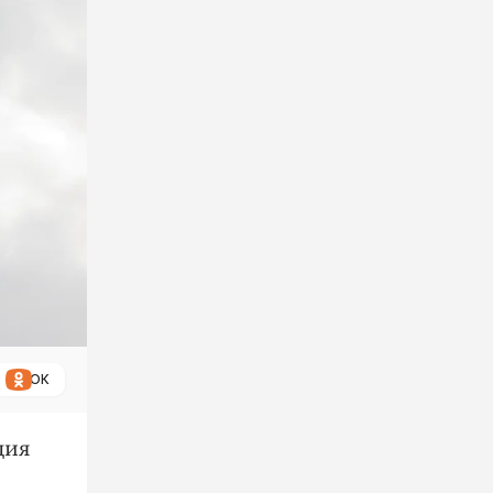
ОК
ция