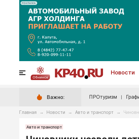
РЕКЛАМА
Новости
Обнинск
ПРОтуризм
Граф
Важно:
Главная
Новости
Авто и транспорт
Чиновн
→
→
→
Авто и транспорт