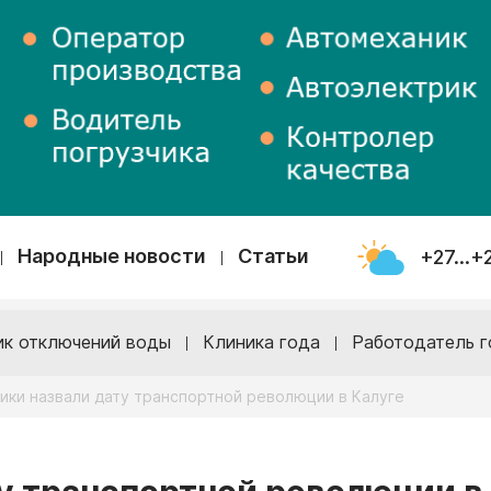
Народные новости
Статьи
+27...+
ик отключений воды
Клиника года
Работодатель г
ики назвали дату транспортной революции в Калуге