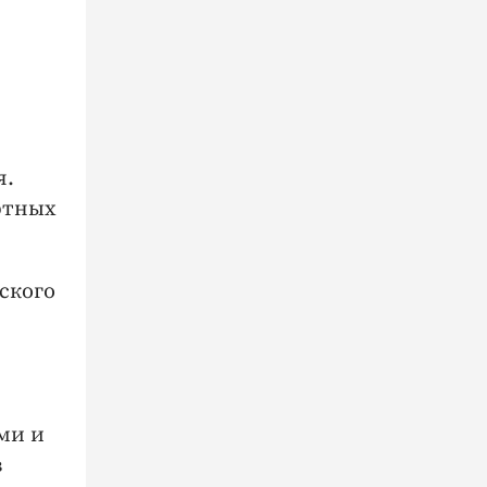
я.
ртных
ского
ми и
в