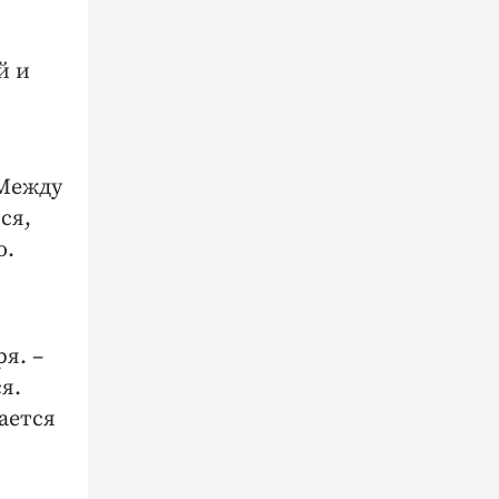
й и
 Между
ся,
о.
я. –
я.
ается