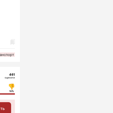
анспорт
461
оценили
16%
сть