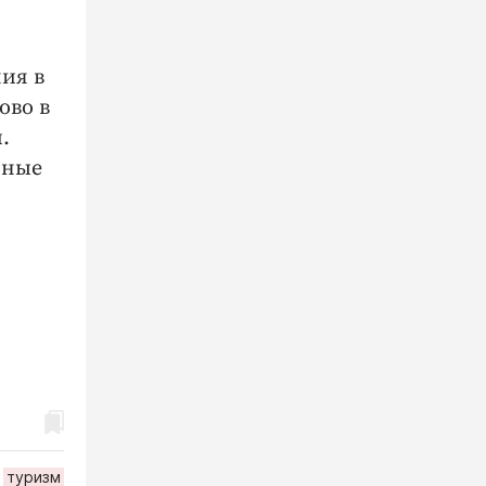
ия в
ово в
.
рные
туризм