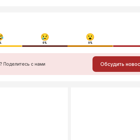
%
0%
0%
Обсудить ново
ь? Поделитесь с нами