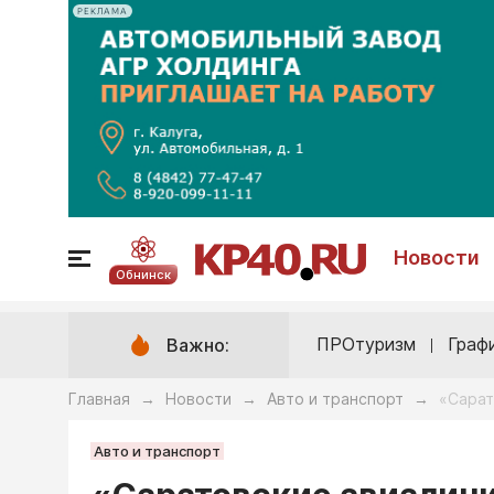
РЕКЛАМА
Новости
Обнинск
ПРОтуризм
Граф
Важно:
Главная
Новости
Авто и транспорт
«Сарат
→
→
→
Авто и транспорт