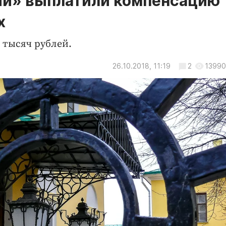
ии» выплатили компенсацию
х
 тысяч рублей.
26.10.2018, 11:19
2
13990