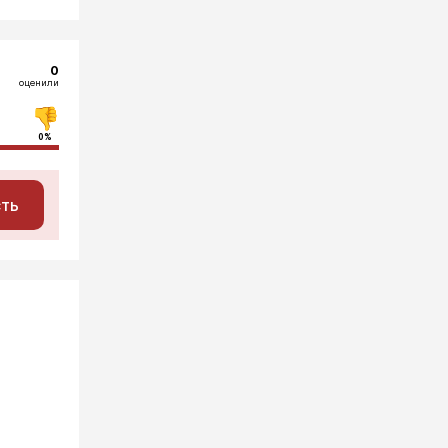
0
оценили
0%
сть