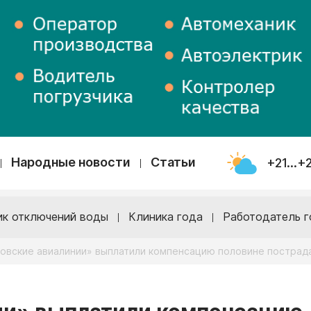
Народные новости
Статьи
+21...+
ик отключений воды
Клиника года
Работодатель г
овские авиалинии» выплатили компенсацию половине пострад