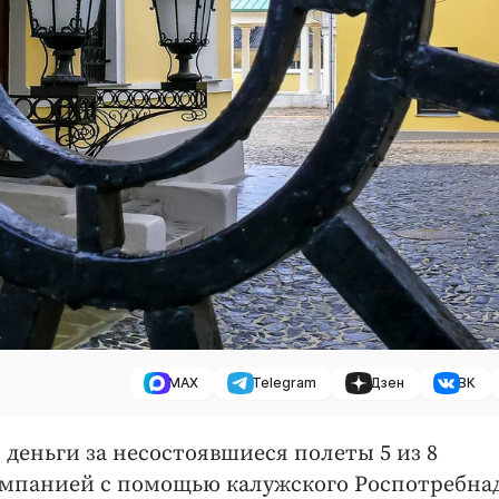
MAX
Telegram
Дзен
ВК
деньги за несостоявшиеся полеты 5 из 8
омпанией с помощью калужского Роспотребнад