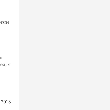
ьный
он
ед, я
 2018