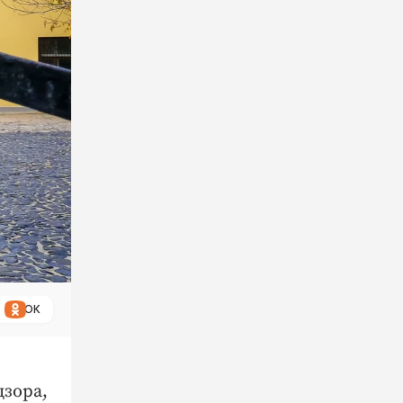
ОК
зора,