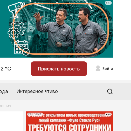
22 °С
Прислать новость
Войти
ода
Интересное чтиво
авших
РЕКЛАМА