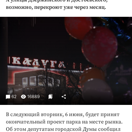
Криминал
возможно, перекроют уже через месяц.
Культура
Недвижимость и ЖКХ
Образование
Общество
Погода
Праздники
Происшествия
Спорт
Экономика и бизнес
ПРОЕКТЫ
62
16889
Блоги
В следующий вторник, 6 июня, будет принят
Издания
окончательный проект парка на месте рынка.
Медиаперсона
Об этом депутатам городской Думы сообщил