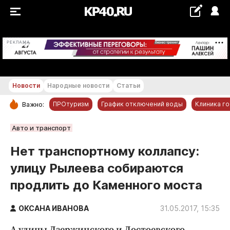
+20...+21 °С
РЕКЛАМА
Новости
Народные новости
Статьи
ПРОтуризм
График отключений воды
Клиника г
Важно:
РУБРИКИ
Авто и транспорт
Обнинск
Нет транспортному коллапсу:
Новости компаний
улицу Рылеева собираются
Статьи
продлить до Каменного моста
Народные новости
Авто и транспорт
ОКСАНА ИВАНОВА
31.05.2017, 15:35
Благоустройство
А улицы Дзержинского и Достоевского,