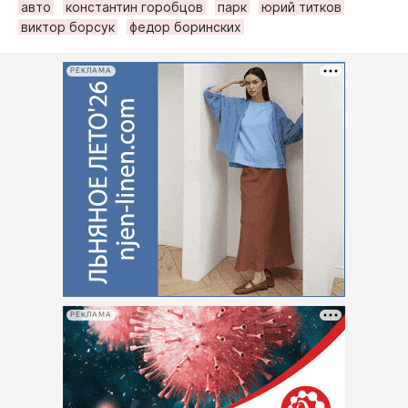
авто
константин горобцов
парк
юрий титков
виктор борсук
федор боринских
РЕКЛАМА
РЕКЛАМА