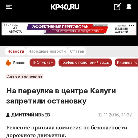
+22...+23 °С
РЕКЛАМА
Новости
Народные новости
Статьи
ПРОтуризм
График отключений воды
Клиника г
Важно:
РУБРИКИ
Авто и транспорт
Обнинск
На переулке в центре Калуги
Новости компаний
запретили остановку
Статьи
Народные новости
ДМИТРИЙ ИВЬЕВ
02.11.2016, 11:32
Авто и транспорт
Решение приняла комиссия по безопасности
Благоустройство
дорожного движения.