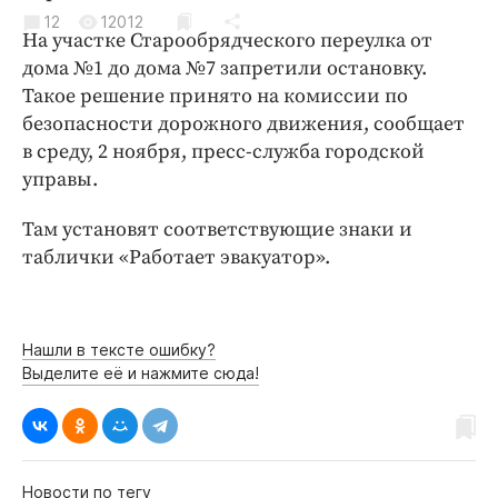
Криминал
12
12012
На участке Старообрядческого переулка от
Культура
дома №1 до дома №7 запретили остановку.
Недвижимость и ЖКХ
Такое решение принято на комиссии по
Образование
безопасности дорожного движения, сообщает
Общество
в среду, 2 ноября, пресс-служба городской
управы.
Погода
Праздники
Там установят соответствующие знаки и
Происшествия
таблички «Работает эвакуатор».
Спорт
Экономика и бизнес
Нашли в тексте ошибку?
ПРОЕКТЫ
Выделите её и нажмите сюда!
Блоги
Издания
Медиаперсона
Новости по тегу