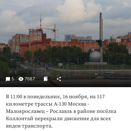
Криминал
Культура
Недвижимость и ЖКХ
Образование
Общество
Погода
Праздники
Происшествия
Спорт
5
7687
Экономика и бизнес
ПРОЕКТЫ
В 11:00 в понедельник, 16 ноября, на 117
километре трассы А-130 Москва -
Блоги
Малоярославец – Рославль в районе посёлка
Издания
Коллонтай перекрыли движение для всех
Медиаперсона
видов транспорта.