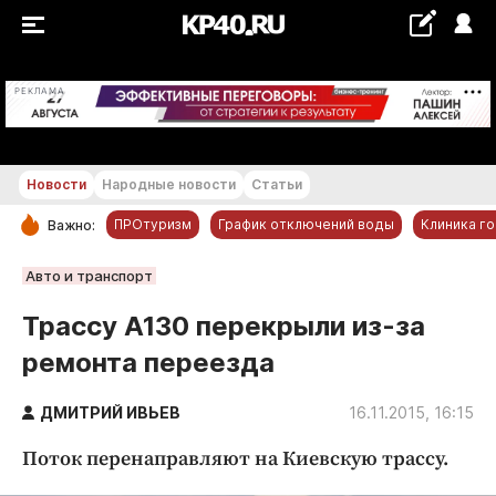
+21...+22 °С
РЕКЛАМА
Новости
Народные новости
Статьи
ПРОтуризм
График отключений воды
Клиника г
Важно:
РУБРИКИ
Авто и транспорт
Обнинск
Трассу А130 перекрыли из-за
Новости компаний
ремонта переезда
Статьи
Народные новости
ДМИТРИЙ ИВЬЕВ
16.11.2015, 16:15
Авто и транспорт
Поток перенаправляют на Киевскую трассу.
Благоустройство