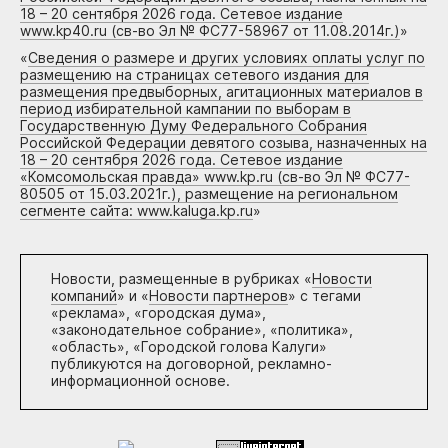
18 – 20 сентября 2026 года. Сетевое издание
www.kp40.ru (св-во Эл № ФС77-58967 от 11.08.2014г.)
»
«
Сведения о размере и других условиях оплаты услуг по
размещению на страницах сетевого издания для
размещения предвыборных, агитационных материалов в
период избирательной кампании по выборам в
Государственную Думу Федерального Собрания
Российской Федерации девятого созыва, назначенных на
18 – 20 сентября 2026 года. Сетевое издание
«Комсомольская правда» www.kp.ru (св-во Эл № ФС77-
80505 от 15.03.2021г.), размещение на региональном
сегменте сайта: www.kaluga.kp.ru
»
Новости, размещенные в рубриках «
Новости
компаний
» и «
Новости партнеров
» с тегами
«реклама», «городская дума»,
«законодательное собрание», «политика»,
«область», «Городской голова Калуги»
публикуются на договорной, рекламно-
информационной основе.