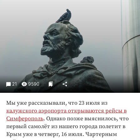
Криминал
Культура
Недвижимость и ЖКХ
Образование
Общество
Погода
Праздники
Происшествия
Спорт
21
9590
Экономика и бизнес
ПРОЕКТЫ
Мы уже рассказывали, что 23 июля из
калужского аэропорта открываются рейсы в
Блоги
Симферополь
. Однако позже выяснилось, что
Издания
первый самолёт из нашего города полетит в
Медиаперсона
Крым уже в четверг, 16 июля. Чартерным