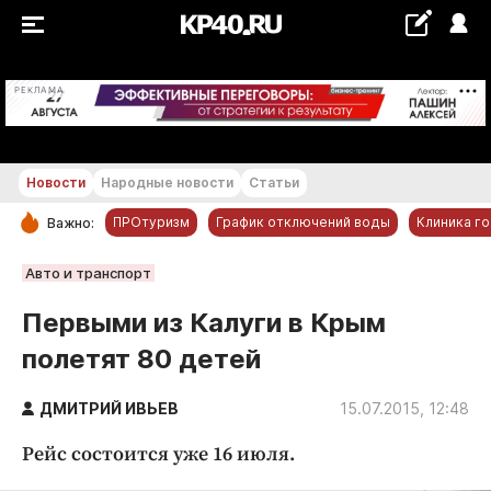
+16...+17 °С
РЕКЛАМА
Новости
Народные новости
Статьи
ПРОтуризм
График отключений воды
Клиника г
Важно:
РУБРИКИ
Авто и транспорт
Обнинск
Первыми из Калуги в Крым
Новости компаний
полетят 80 детей
Статьи
Народные новости
ДМИТРИЙ ИВЬЕВ
15.07.2015, 12:48
Авто и транспорт
Рейс состоится уже 16 июля.
Благоустройство