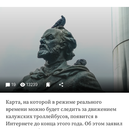
Криминал
Культура
Недвижимость и ЖКХ
Образование
Общество
Погода
Праздники
Происшествия
Спорт
Экономика и бизнес
19
13239
ПРОЕКТЫ
Карта, на которой в режиме реального
Блоги
времени можно будет следить за движением
Издания
калужских троллейбусов, появится в
Медиаперсона
Интернете до конца этого года. Об этом заявил