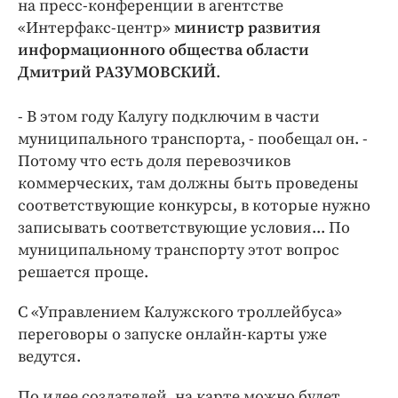
на пресс-конференции в агентстве
Интересное чтиво
«Интерфакс-центр»
министр развития
Клиника года
информационного общества области
Бренд года
Дмитрий РАЗУМОВСКИЙ
.
Работодатель года
- В этом году Калугу подключим в части
муниципального транспорта, - пообещал он. -
Потому что есть доля перевозчиков
коммерческих, там должны быть проведены
соответствующие конкурсы, в которые нужно
записывать соответствующие условия... По
муниципальному транспорту этот вопрос
решается проще.
С «Управлением Калужского троллейбуса»
переговоры о запуске онлайн-карты уже
ведутся.
По идее создателей, на карте можно будет