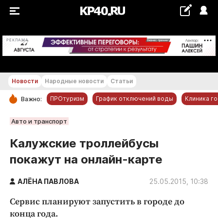
+23...+24 °С
РЕКЛАМА
Новости
Народные новости
Статьи
ПРОтуризм
График отключений воды
Клиника г
Важно:
РУБРИКИ
Авто и транспорт
Обнинск
Калужские троллейбусы
Новости компаний
покажут на онлайн-карте
Статьи
Народные новости
АЛЁНА ПАВЛОВА
25.05.2015, 10:38
Авто и транспорт
Сервис планируют запустить в городе до
Благоустройство
конца года.