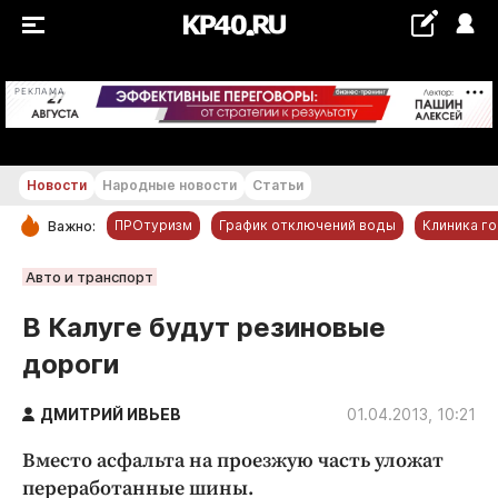
+22...+23 °С
РЕКЛАМА
Новости
Народные новости
Статьи
ПРОтуризм
График отключений воды
Клиника г
Важно:
РУБРИКИ
Авто и транспорт
Обнинск
В Калуге будут резиновые
Новости компаний
дороги
Статьи
Народные новости
ДМИТРИЙ ИВЬЕВ
01.04.2013, 10:21
Авто и транспорт
Вместо асфальта на проезжую часть уложат
Благоустройство
переработанные шины.