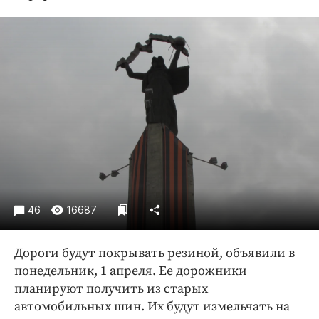
Криминал
Культура
Недвижимость и ЖКХ
Образование
Общество
Погода
Праздники
Происшествия
Спорт
Экономика и бизнес
46
16687
ПРОЕКТЫ
Дороги будут покрывать резиной, объявили в
Блоги
понедельник, 1 апреля. Ее дорожники
Издания
планируют получить из старых
Медиаперсона
автомобильных шин. Их будут измельчать на