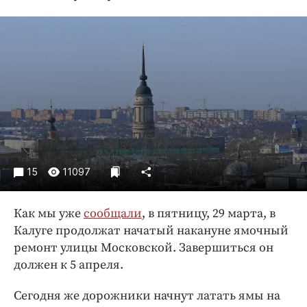
Криминал
Культура
Недвижимость и ЖКХ
Образование
Общество
Погода
Праздники
Происшествия
15
11097
Спорт
Экономика и бизнес
Как мы уже
сообщали
, в пятницу, 29 марта, в
ПРОЕКТЫ
Калуге продолжат начатый накануне ямочный
ремонт улицы Московской. Завершиться он
Блоги
должен к 5 апреля.
Издания
Медиаперсона
Сегодня же дорожники начнут латать ямы на