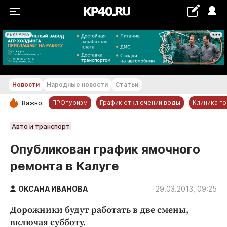
РЕКЛАМА
+18...+19 °С
Новости
Народные новости
Статьи
ПРОтуризм
График отключений воды
Клиника г
Важно:
РУБРИКИ
Авто и транспорт
Обнинск
Опубликован график ямочного
Новости компаний
ремонта в Калуге
Статьи
Народные новости
ОКСАНА ИВАНОВА
29.03.2013, 09:25
Авто и транспорт
Дорожники будут работать в две смены,
Благоустройство
включая субботу.