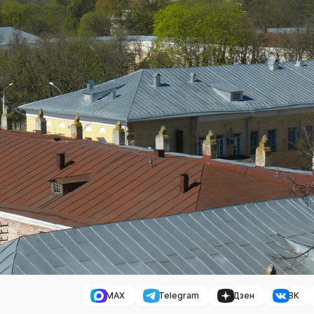
MAX
Telegram
Дзен
ВК