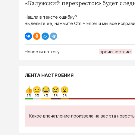
«Калужский перекресток» будет след
Нашли в тексте ошибку?
Выделите её, нажмите
Ctrl + Enter
и мы всё исправи
Новости по тегу
происшествие
ЛЕНТА НАСТРОЕНИЯ
0%
3%
4%
4%
0%
Какое впечатление произвела на вас эта новост