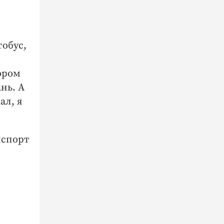
тобус,
ором
нь. А
ал, я
нспорт