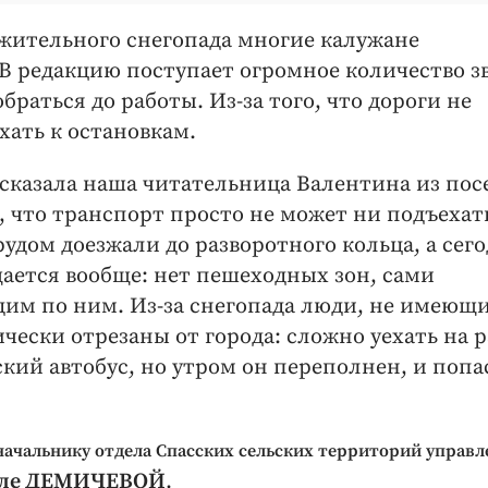
жительного снегопада многие калужане
 В редакцию поступает огромное количество з
браться до работы. Из-за того, что дороги не
хать к остановкам.
 рассказала наша читательница Валентина из пос
ы, что транспорт просто не может ни подъехат
рудом доезжали до разворотного кольца, а сег
щается вообще: нет пешеходных зон, сами
дим по ним. Из-за снегопада люди, не имеющ
чески отрезаны от города: сложно уехать на р
ий автобус, но утром он переполнен, и попа
начальнику отдела Спасских сельских территорий управл
ле ДЕМИЧЕВОЙ
.