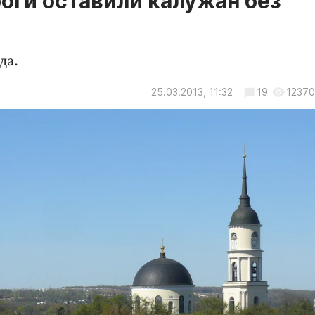
оги оставили калужан без
да.
25.03.2013, 11:32
19
12370