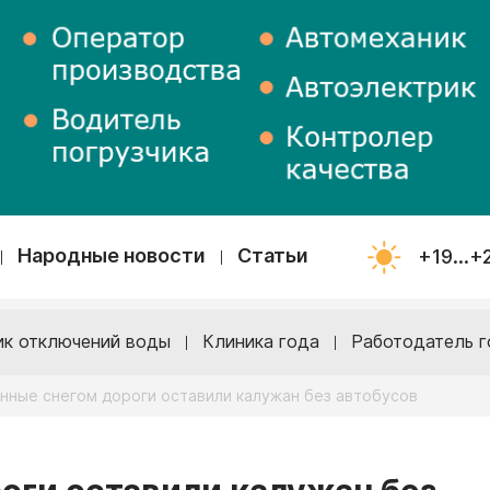
Народные новости
Статьи
+19...+
ик отключений воды
Клиника года
Работодатель г
нные снегом дороги оставили калужан без автобусов