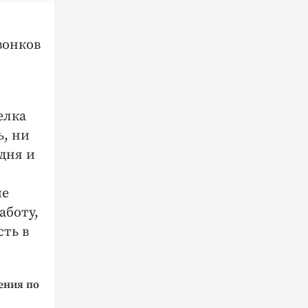
вонков
елка
ь, ни
одня и
ие
аботу,
сть в
ения по