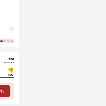
емичева
226
оценили
89%
сть