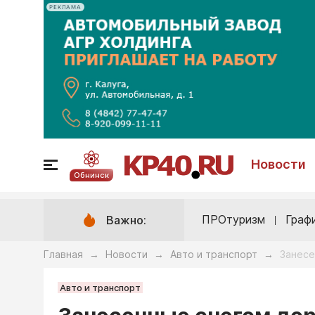
РЕКЛАМА
Новости
Обнинск
ПРОтуризм
Граф
Важно:
Главная
Новости
Авто и транспорт
Занесе
→
→
→
Авто и транспорт