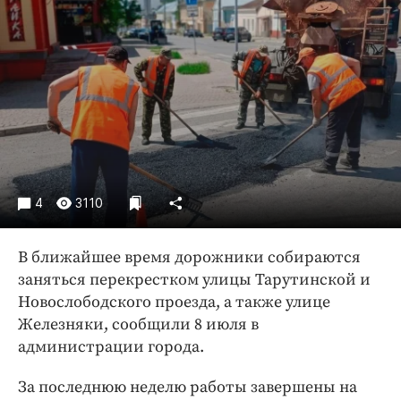
Криминал
Культура
Недвижимость и ЖКХ
Образование
Общество
Погода
Праздники
Происшествия
4
3110
Спорт
Экономика и бизнес
В ближайшее время дорожники собираются
заняться перекрестком улицы Тарутинской и
ПРОЕКТЫ
Новослободского проезда, а также улице
Железняки, сообщили 8 июля в
Блоги
администрации города.
Издания
Медиаперсона
За последнюю неделю работы завершены на