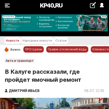
РЕКЛАМА
+22...+23 °С
Новости
Народные новости
Статьи
ПРОтуризм
График отключений воды
Клиника г
Важно:
РУБРИКИ
Авто и транспорт
Обнинск
В Калуге рассказали, где
Новости компаний
пройдет ямочный ремонт
Статьи
Народные новости
ДМИТРИЙ ИВЬЕВ
08.07, 12:36
Авто и транспорт
Благоустройство