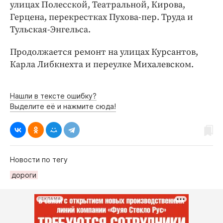
Интересное чтиво
улицах Полесской, Театральной, Кирова,
Герцена, перекрестках Пухова-пер. Труда и
Клиника года
Тульская-Энгельса.
Бренд года
Работодатель года
Продолжается ремонт на улицах Курсантов,
Карла Либкнехта и переулке Михалевском.
Нашли в тексте ошибку?
Выделите её и нажмите сюда!
Новости по тегу
дороги
РЕКЛАМА