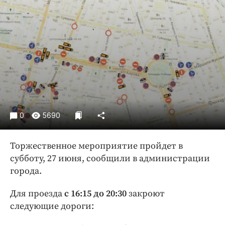
Криминал
Культура
Недвижимость и ЖКХ
Образование
Общество
Погода
Праздники
Происшествия
0
5690
Спорт
Экономика и бизнес
Торжественное мероприятие пройдет в
субботу, 27 июня, сообщили в администрации
ПРОЕКТЫ
города.
Блоги
Для проезда
с 16:15 до 20:30
закроют
Издания
следующие дороги:
Медиаперсона