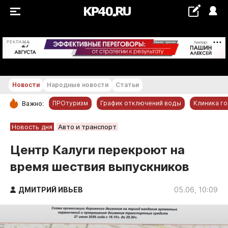
+21...+22 °С
РЕКЛАМА
Новости
Народные новости
Статьи
ПРОтуризм
График отключений воды
Клиника г
Важно:
РУБРИКИ
Новость дня
Авто и транспорт
Обнинск
Центр Калуги перекроют на
Новости компаний
время шествия выпускников
Статьи
Народные новости
ДМИТРИЙ ИВЬЕВ
05.06, 10:09
Авто и транспорт
Благоустройство