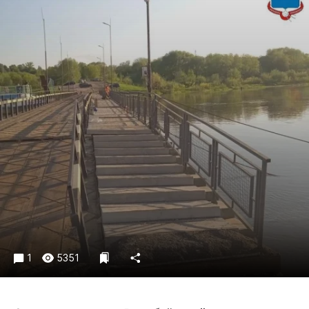
Криминал
Культура
Недвижимость и ЖКХ
Образование
Общество
Погода
Праздники
Происшествия
Спорт
Экономика и бизнес
ПРОЕКТЫ
Блоги
1
5351
Издания
Медиаперсона