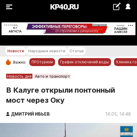
+20...+21 °С
РЕКЛАМА
Новости
Народные новости
Статьи
ПРОтуризм
График отключений воды
Клиника г
Важно:
РУБРИКИ
Новость дня
Авто и транспорт
Обнинск
В Калуге открыли понтонный
Новости компаний
мост через Оку
Статьи
Народные новости
ДМИТРИЙ ИВЬЕВ
14.05, 14:48
Авто и транспорт
Благоустройство