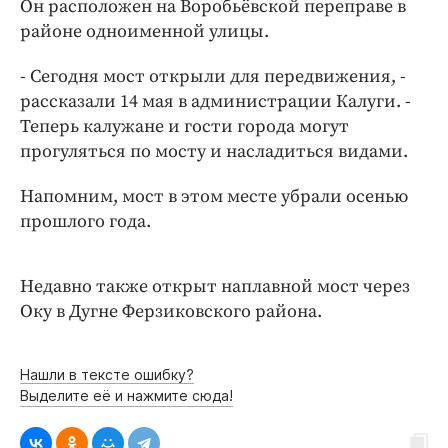
Он расположен на Воробьёвской переправе в
Интересное чтиво
районе одноименной улицы.
Клиника года
Бренд года
- Сегодня мост открыли для передвижения, -
Работодатель года
рассказали 14 мая в администрации Калуги. -
Теперь калужане и гости города могут
прогуляться по мосту и насладиться видами.
Напомним, мост в этом месте убрали осенью
прошлого года.
Недавно также открыт наплавной мост через
Оку в Дугне Ферзиковского района.
Нашли в тексте ошибку?
Выделите её и нажмите сюда!