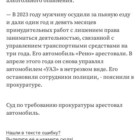
алкогольного опьянения.
Интересное чтиво
Клиника года
— В 2023 году мужчину осудили за пьяную езду
Бренд года
и дали один год и девять месяцев
принудительных работ с лишением права
Работодатель года
заниматься деятельностью, связанной с
управлением транспортными средствами на
три года. Его автомобиль «Рено» арестовали. В
апреле этого года он снова управлял
автомобилем «УАЗ» в нетрезвом виде. Его
остановили сотрудники полиции, - пояснили в
прокуратуре.
Суд по требованию прокуратуры арестовал
автомобиль.
Нашли в тексте ошибку?
Выделите её и нажмите сюда!