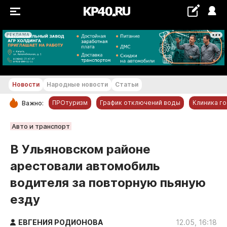
РЕКЛАМА
+20...+21 °С
Новости
Народные новости
Статьи
ПРОтуризм
График отключений воды
Клиника г
Важно:
РУБРИКИ
Авто и транспорт
Обнинск
В Ульяновском районе
Новости компаний
арестовали автомобиль
Статьи
водителя за повторную пьяную
Народные новости
езду
Авто и транспорт
Благоустройство
ЕВГЕНИЯ РОДИОНОВА
12.05, 16:18