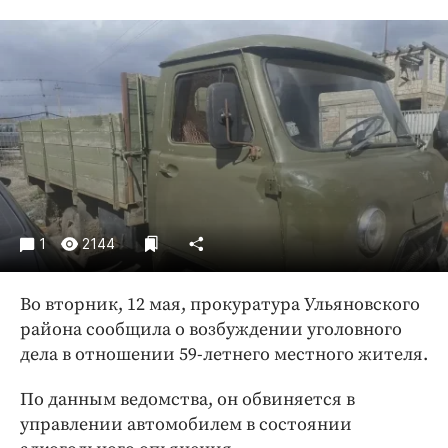
Криминал
Культура
Недвижимость и ЖКХ
Образование
Общество
Погода
Праздники
Происшествия
1
2144
Спорт
Экономика и бизнес
Во вторник, 12 мая, прокуратура Ульяновского
ПРОЕКТЫ
района сообщила о возбуждении уголовного
дела в отношении 59-летнего местного жителя.
Блоги
Издания
По данным ведомства, он обвиняется в
управлении автомобилем в состоянии
Медиаперсона